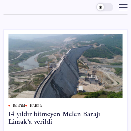
Skip
to
content
EĞITIM
HABER
14 yıldır bitmeyen Melen Barajı
Limak’a verildi