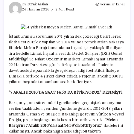
14
By
Burak Arslan
yorumlar kapalı
yıldır
24 Haziran 2026
2 Min Read
bitmeyen
Melen
Barajı
Limak’a
verildi
İstanbul’un su sorununu 2071 yılına dek çözeceği belirtilerek
için
ilk ihalesi 2012’de yapılan ve 2014 yılında temeli atılan Sakarya
ilindeki Melen Barajı tamamlama inşaat işi, yaklaşık 15 milyar
lira bedelle Limak İnşaat’a verildi. Devlet Su İşleri (DSİ) Genel
Müdürlüğü ile Nihat Özdemir’in şirketi Limak İnşaat arasında
22 Haziran Pazartesi günü sözleşme imzalandı. İhalenin,
davet usulüyle pazarlıkla gerçekleştirildiği belirtildi. İhaleye,
Limak’la birlikte 4 şirket davet edildi. Projenin, ancak 2030’lu
yılların başında tamamlanması hedefleniyor.
“7 ARALIK 2016’DA SAAT 14.59’DA BİTİRİYORUZ” DENMİŞTİ
Barajın yapım sürecindeki gecikmeler, geçmişte kamuoyuna
verilen taahhütleri yeniden gündeme getirdi. 2011-2018 yılları
arasında Orman ve Su İşleri Bakanlığı görevini yürüten Veysel
Eroğlu, proje başlangıcında kesin bir tarih vererek,
“Melen
Barajı’nı 7 Aralık 2016’da saat 14.59’da bitiriyoruz”
ifadelerini
kullanmıştı. Ancak bakanlığın açıkladığı bu takvim