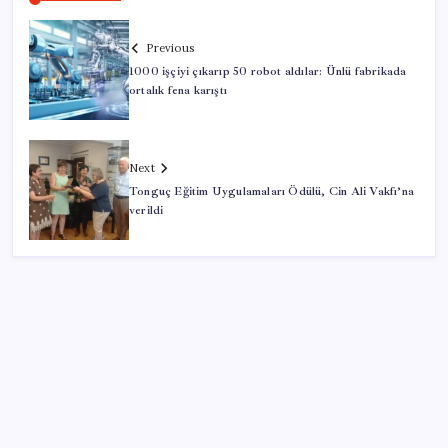
Previous
1000 işçiyi çıkarıp 50 robot aldılar: Ünlü fabrikada
ortalık fena karıştı
Next
Tonguç Eğitim Uygulamaları Ödülü, Cin Ali Vakfı’na
verildi