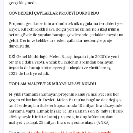
gerçekleşmedi.
GÖVDEDEKİ ÇATLAKLAR PROJEYİ DURDURDU
Projenin gecikmesinin ardında teknik uygulama tercihleri yer
alıyor. Kil çekirdekli kaya dolgu yerine silindirle sıkıştırılmış
beton gövde ile yapılan barajın gövdesinde çatlaklar meydana
geldi. Derin ve tehlike arz eden çatlaklar nedeniyle proje
durduruldu.
DSİ Genel Müdürlüğü, Melen Barajı inşaatı için 2020’de yeni
bir ihale daha yaptı. Ancak bu ihalenin ardından başlayan
inşaatla da barajın bitmeyeceği anlaşıldı ve yürütülen iş,
2022’de tasfiye edildi.
TOPLAM MALİYET 25 MİLYAR LİRAYI BULDU
14 yıldır tamamlanamayan projenin kamuya maliyeti ise her
geçen yıl katlandı. Devlet, Melen Barajı’na bugüne dek değişik
tarihlerde açılan ihaleler kapsamında 10 milyar lira düzeyinde
harcama yaptı. Limak İnşaat ile imzalanan son 15 milyar liralık
sözleşmeyle birlikte, baraj projesi için öngörülen toplam
maliyet yaklaşık 25 milyar lira seviyesine ulaştı. (ANKA)
The post
14 yıldır bitmeyen Melen Barajı Limak’a verildi