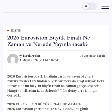
Skip
to
content
EĞITIM
2026 Eurovision Büyük Finali Ne
Zaman ve Nerede Yayınlanacak?
2026
By
Burak Arslan
yorumlar kapalı
Eurovision
14 Mayıs 2026
1 Min Read
Büyük
Finali
Ne
2026 Eurovision büyük finalinin tarihi ve yayın bilgileri,
Zaman
müzikseverler tarafından büyük bir merakla araştırılıyor. Peki,
ve
Nerede
Eurovision’un bu yılki büyük finali ne zaman gerçekleşecek?
Yayınlanacak?
Hangi kanallardan izlenebilecek? Tüm detayları sizin için
için
derledik.
2026 EUROVİSİON BÜYÜK FİNALİ NE ZAMAN?
2026 Eurovision yarışması, 12 Mayıs 2026 Salı günü