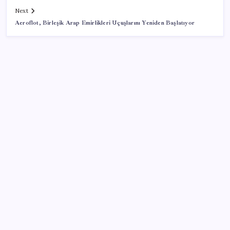
Next
Aeroflot, Birleşik Arap Emirlikleri Uçuşlarını Yeniden Başlatıyor
SON YAZILAR
Emekli maaşı farkları bu gece hesaplara yatıyor
Deniz suyu her zaman güvenli değil! Yağış sonrası
risk artıyor
Yarım asırlık Türk şirketi Dubaililere satılıyor: Devir
süreci başladı
LGS’de yerleştirme heyecanı… Sonuçlar açıklandı