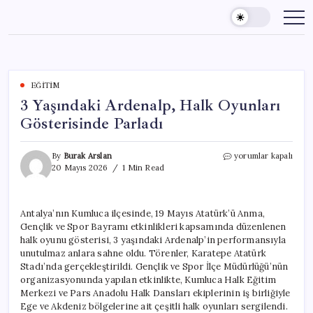
Skip
to
content
EĞITIM
3 Yaşındaki Ardenalp, Halk Oyunları
Gösterisinde Parladı
3
By
Burak Arslan
yorumlar kapalı
Yaşındaki
20 Mayıs 2026
1 Min Read
Ardenalp,
Halk
Oyunları
Antalya’nın Kumluca ilçesinde, 19 Mayıs Atatürk’ü Anma,
Gösterisinde
Gençlik ve Spor Bayramı etkinlikleri kapsamında düzenlenen
Parladı
için
halk oyunu gösterisi, 3 yaşındaki Ardenalp’in performansıyla
unutulmaz anlara sahne oldu. Törenler, Karatepe Atatürk
Stadı’nda gerçekleştirildi. Gençlik ve Spor İlçe Müdürlüğü’nün
organizasyonunda yapılan etkinlikte, Kumluca Halk Eğitim
Merkezi ve Pars Anadolu Halk Dansları ekiplerinin iş birliğiyle
Ege ve Akdeniz bölgelerine ait çeşitli halk oyunları sergilendi.