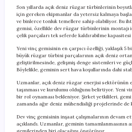
Son yıllarda açık deniz rüzgar türbinlerinin boyutl
için gereken ekipmanlar da yetersiz kalmaya başlad
ve binlerce tonluk temellere sahip olabiliyor. Bu ih
gemisi, özellikle dev rüzgar türbinlerinin montajı 
çelik parçaları tek seferde kaldırabilme kapasitesi 
Yeni vinç gemisinin en çarpıcı özelliği, yaklaşık 5
büyük rüzgar türbini parçalarının açık deniz ort
geliştirilmesinde, gelişmiş denge sistemleri ve güçl
Böylelikle, geminin sert hava koşullarında dahi sta
Uzmanlar, açık deniz rüzgar enerjisi sektörünün e
taşınması ve kurulumu olduğunu belirtiyor. Yeni vi
bir rol oynaması bekleniyor. Şirket yetkilileri, gem
zamanda ağır deniz mühendisliği projelerinde de ku
Dev vinç gemisinin inşaat çalışmalarının devam ett
açıklandı. Uzmanlar, geminin tamamlanmasının ar
gemilerinden biri olacağını öngörüyor.