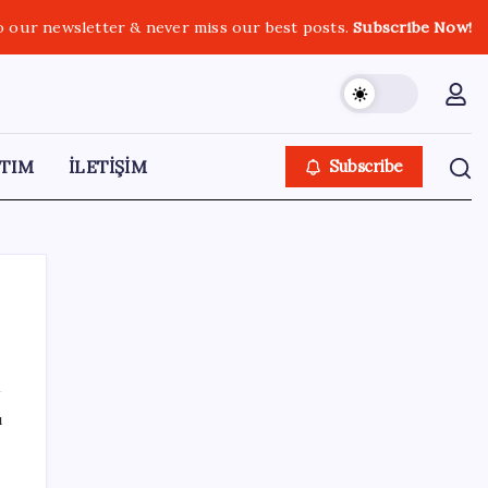
o our newsletter & never miss our best posts.
Subscribe Now!
TIM
İLETİŞİM
Subscribe
SON YAZILAR
ı
Google Messages’a Yeni Uzun Basma
Menüsü Geldi