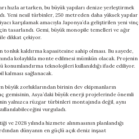
Yenilikçi
arı hızla artarken, bu büyük yapıları denize yerleştirmek
Vinç
ı. Yeni nesil türbinler, 250 metreden daha yüksek yapılar
Gemisi
tiyacı karşılamak amacıyla Japonya’da geliştirilen yeni vinç
Açık
için tasarlandı. Gemi, büyük monopile temelleri ve ağır
Denizlerde
ile dikkat çekiyor.
Görev
Alacak
 bin tonluk kaldırma kapasitesine sahip olması. Bu sayede,
için
amında kolaylıkla monte edilmesi mümkün olacak. Projenin
ü konumlandırma teknolojileri kullanıldığı ifade ediliyor.
bil kalması sağlanacak.
n büyük zorluklarından birinin dev ekipmanların
nç gemisinin, Asya’daki büyük enerji projelerinde önemli
inin yalnızca rüzgar türbinleri montajında değil, aynı
llanılabileceğini vurguladı.
iği ve 2028 yılında hizmete alınmasının planlandığı
dından dünyanın en güçlü açık deniz inşaat