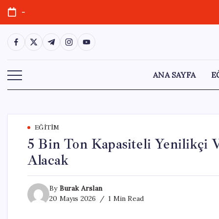
Skip
-
to
content
https://www.facebook.com/
https://twitter.com/
https://t.me/
https://www.instagram.com/
https://youtube.com/
ANA SAYFA
E
EĞITIM
5 Bin Ton Kapasiteli Yenilikçi
Alacak
By
Burak Arslan
20 Mayıs 2026
1 Min Read