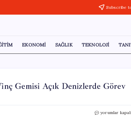
Subscribe t
ĞİTİM
EKONOMİ
SAĞLIK
TEKNOLOJİ
TANI
 Vinç Gemisi Açık Denizlerde Görev
5
yorumlar kapal
Bin
Ton
Kapasiteli