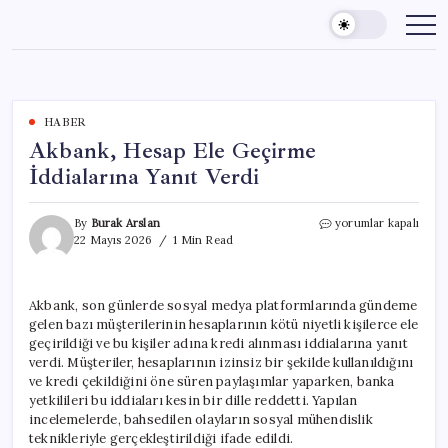
Skip
to
content
HABER
Akbank, Hesap Ele Geçirme
İddialarına Yanıt Verdi
Akbank,
By
Burak Arslan
yorumlar kapalı
Hesap
22 Mayıs 2026
1 Min Read
Ele
Geçirme
İddialarına
Akbank, son günlerde sosyal medya platformlarında gündeme
Yanıt
gelen bazı müşterilerinin hesaplarının kötü niyetli kişilerce ele
Verdi
için
geçirildiği ve bu kişiler adına kredi alınması iddialarına yanıt
verdi. Müşteriler, hesaplarının izinsiz bir şekilde kullanıldığını
ve kredi çekildiğini öne süren paylaşımlar yaparken, banka
yetkilileri bu iddiaları kesin bir dille reddetti. Yapılan
incelemelerde, bahsedilen olayların sosyal mühendislik
teknikleriyle gerçekleştirildiği ifade edildi.