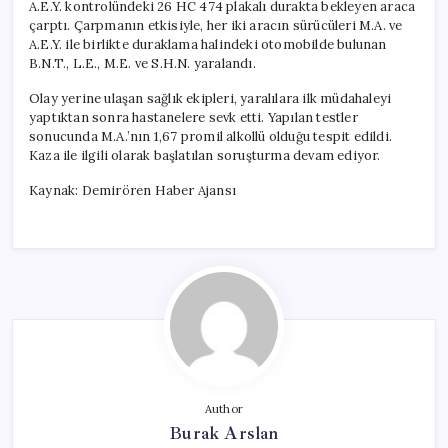
A.E.Y. kontrolündeki 26 HC 474 plakalı durakta bekleyen araca
çarptı. Çarpmanın etkisiyle, her iki aracın sürücüleri M.A. ve
A.E.Y. ile birlikte duraklama halindeki otomobilde bulunan
B.N.T., L.E., M.E. ve S.H.N. yaralandı.
Olay yerine ulaşan sağlık ekipleri, yaralılara ilk müdahaleyi
yaptıktan sonra hastanelere sevk etti. Yapılan testler
sonucunda M.A.’nın 1,67 promil alkollü olduğu tespit edildi.
Kaza ile ilgili olarak başlatılan soruşturma devam ediyor.
Kaynak: Demirören Haber Ajansı
Author
Burak Arslan