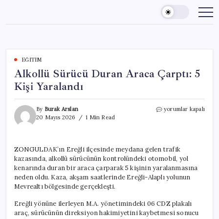
Skip
to
content
EĞITIM
Alkollü Sürücü Duran Araca Çarptı: 5
Kişi Yaralandı
Alkollü
By
Burak Arslan
yorumlar kapalı
Sürücü
20 Mayıs 2026
1 Min Read
Duran
Araca
Çarptı:
ZONGULDAK’ın Ereğli ilçesinde meydana gelen trafik
5
kazasında, alkollü sürücünün kontrolündeki otomobil, yol
Kişi
Yaralandı
kenarında duran bir araca çarparak 5 kişinin yaralanmasına
için
neden oldu. Kaza, akşam saatlerinde Ereğli-Alaplı yolunun
Mevrealtı bölgesinde gerçekleşti.
Ereğli yönüne ilerleyen M.A. yönetimindeki 06 CDZ plakalı
araç, sürücünün direksiyon hakimiyetini kaybetmesi sonucu