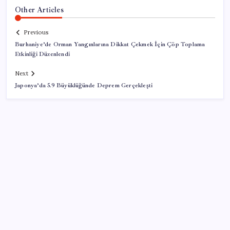
Other Articles
Previous
Burhaniye’de Orman Yangınlarına Dikkat Çekmek İçin Çöp Toplama
Etkinliği Düzenlendi
Next
Japonya’da 5.9 Büyüklüğünde Deprem Gerçekleşti
SON YAZILAR
Emekli maaşı farkları bu gece hesaplara yatıyor