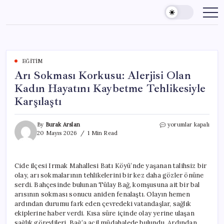
Skip
to
content
EĞITIM
Arı Sokması Korkusu: Alerjisi Olan
Kadın Hayatını Kaybetme Tehlikesiyle
Karşılaştı
Arı
By
Burak Arslan
yorumlar kapalı
Sokması
20 Mayıs 2026
1 Min Read
Korkusu:
Alerjisi
Olan
Cide ilçesi Irmak Mahallesi Batı Köyü’nde yaşanan talihsiz bir
Kadın
olay, arı sokmalarının tehlikelerini bir kez daha gözler önüne
Hayatını
Kaybetme
serdi. Bahçesinde bulunan Tülay Bağ, komşusuna ait bir bal
Tehlikesiyle
arısının sokması sonucu aniden fenalaştı. Olayın hemen
Karşılaştı
ardından durumu fark eden çevredeki vatandaşlar, sağlık
için
ekiplerine haber verdi. Kısa süre içinde olay yerine ulaşan
sağlık görevlileri, Bağ’a acil müdahalede bulundu. Ardından,