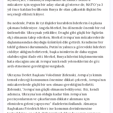
müzakere için uygun bir aday olarak gösterse de, NATO’ya 3
yıl önce katılan bu ülkenin Rusya ile olan çalkantılı ilişkisi bu
seçeneği etkisiz kılıyor.
Bu nedenle, Putin ile iyi ilişkiler kurabilen liderlerin ön plana
çıkması bekleniyor. Angela Merkel, bu dönemde önemli bir rol
üstlenebilir. Ukraynalı yetkililer, Draghi gibi güçlü bir figürün
elçi olmasını talep ederken, Merkel Avrupa’nın müzakerelerde
dışlanmasından duyduğu üzüntüyü dile getirdi. Kendisine bir
teklif gelmesi durumunda, Putin’in yalnızca görevdeki liderleri
ciddiye aldığını belirterek, başka isimlerin de daha uygun
olabileceğini ifade etti. Merkel, Rusya liderini küçümsemenin
hata olacağını ancak Avrupa’nın kendi yeteneklerini de göz
ardı etmemesi gerektiğini vurguladı.
Ukrayna Devlet Başkanı Volodimir Zelenski, Avrupa’yı kimin
temsil edeceği konusunun önemine dikkat çekerek, Avrupa’nın
müzakerelerde güçlü bir ses olması gerektiğini belirtti.
Zelenski, “Avrupa’nın güçlü olmasını bekliyoruz. Biz, kendi
adımıza, Ukrayna’nın olduğu kadar tüm Avrupa’nın
pozisyonlarının ve çıkarlarının dikkate alınması için
elimizden geleni yapıyoruz” ifadelerini kullandı. Almanya
Başbakanı Friedrich Merz ise konunun derinlemesine