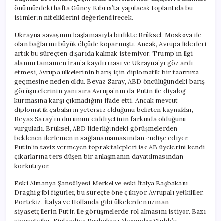
önümüzdeki hafta Güney Kıbrıs’ta yapılacak toplantıda bu
isimlerin niteliklerini değerlendirecek.
Ukrayna savaşının başlamasıyla birlikte Brüksel, Moskova ile
olan bağlarını büyük ölçüde koparmıştı. Ancak, Avrupa liderleri
artık bu süreçten dışarıda kalmak istemiyor. Trump’ın ilgi
alanını tamamen İran’a kaydırması ve Ukrayna’yı göz ardı
etmesi, Avrupa ülkelerinin barış için diplomatik bir taarruza
geçmesine neden oldu. Beyaz Saray, ABD öncülüğündeki barış
görüşmelerinin yanı sıra Avrupa’nın da Putin ile diyalog
kurmasına karşı çıkmadığını ifade etti. Ancak mevcut
diplomatik çabaların yetersiz olduğunu belirten kaynaklar,
Beyaz Saray’ın durumun ciddiyetinin farkında olduğunu
vurguladı. Brüksel, ABD liderliğindeki görüşmelerden
beklenen ilerlemenin sağlanamamasından endişe ediyor.
Putin’in taviz vermeyen toprak talepleri ise AB üyelerini kendi
çıkarlarına ters düşen bir anlaşmanın dayatılmasından
korkutuyor.
Eski Almanya Şansölyesi Merkel ve eski İtalya Başbakanı
Draghi gibi figürler, bu süreçte öne çıkıyor. Avrupalı yetkililer,
Portekiz, İtalya ve Hollanda gibi ülkelerden uzman
siyasetçilerin Putin ile görüşmelerde rol almasını istiyor. Bazı
siyasetçiler, Finlandiya Başbakanı Alexander Stubb’u