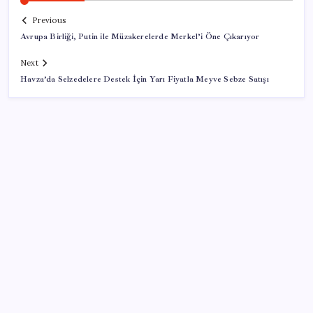
Previous
Avrupa Birliği, Putin ile Müzakerelerde Merkel’i Öne Çıkarıyor
Next
Havza’da Selzedelere Destek İçin Yarı Fiyatla Meyve Sebze Satışı
SON YAZILAR
Google Messages’a Yeni Uzun Basma Menüsü Geldi
İş Bankası’nda üst düzey görev değişimi: Hakan Aran
görevinden ayrılıyor