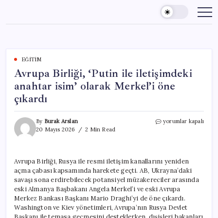
Skip
to
content
EĞITIM
Avrupa Birliği, ‘Putin ile iletişimdeki
anahtar isim’ olarak Merkel’i öne
çıkardı
Avrupa
By
Burak Arslan
yorumlar kapalı
Birliği,
20 Mayıs 2026
2 Min Read
‘Putin
ile
iletişimdeki
Avrupa Birliği, Rusya ile resmi iletişim kanallarını yeniden
anahtar
açma çabası kapsamında harekete geçti. AB, Ukrayna’daki
isim’
olarak
savaşı sona erdirebilecek potansiyel müzakereciler arasında
Merkel’i
eski Almanya Başbakanı Angela Merkel’i ve eski Avrupa
öne
Merkez Bankası Başkanı Mario Draghi’yi de öne çıkardı.
çıkardı
Washington ve Kiev yönetimleri, Avrupa’nın Rusya Devlet
için
Başkanı ile temasa geçmesini desteklerken, dışişleri bakanları