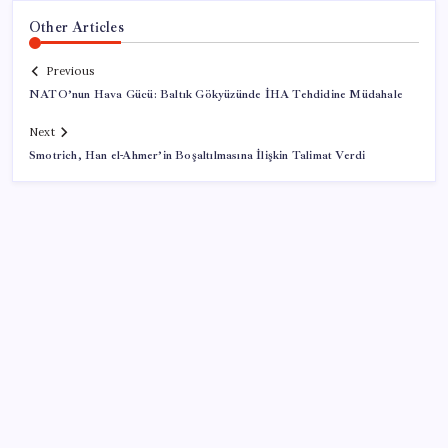
Other Articles
Previous
NATO’nun Hava Gücü: Baltık Gökyüzünde İHA Tehdidine Müdahale
Next
Smotrich, Han el-Ahmer’in Boşaltılmasına İlişkin Talimat Verdi
SON YAZILAR
Google Messages’a Yeni Uzun Basma Menüsü Geldi