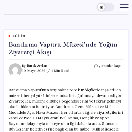
Skip
to
content
EĞITIM
Bandırma Vapuru Müzesi’nde Yoğun
Ziyaretçi Akışı
Bandırma
By
Burak Arslan
yorumlar kapalı
Vapuru
20 Mayıs 2026
1 Min Read
Müzesi’nde
Yoğun
Ziyaretçi
Bandırma Vapuru’nun orijinaline bire bir ölçülerle inşa edilen
Akışı
müzesi, her yıl yüz binlerce misafiri ağırlamaya devam ediyor.
için
Ziyaretçiler, müzeyi oldukça beğendiklerini ve tekrar gelmeyi
planladıklarını belirtiyor. Bandırma Gemi Müzesi ve Milli
Mücadele Açık Hava Müzesi, her yıl artan ilgiyle ziyaretçilerini
kabul ediyor. 19 Mayıs Atatürk’ü Anma, Gençlik ve Spor
Bayramı dolayısıyla müzeye olan ilgi daha da arttı. Samsun
Büyükşehir Belediyesi’ne bağlı olan bu müze, ‘Milli Mücadele’