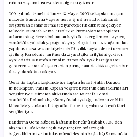
ruhunu yaşamak isteyenlerin ilgisini çekiyor.
2001 yılında temeli atılan ve 18 Mayıs 2003’te kapılarını açan
müzede, Bandırma Vapuru’nun orijinaline sadık kalınarak
oluşturulan canlandırmalar ziyaretçilerin dikkatini çekiyor.
Müzede, Mustafa Kemal Atatürk ve kurmaylarının toplantı
anlarını simgeleyen bal mumu heykelleri sergileniyor. Ayrıca,
Atatürk’ün yolculuk yaptığı odaya yerleştirilen ceviz ağacından
yapılmış masa ve sandalyeler ile 110 yıllık ceylan derisi üzerine
çizilmiş Karadeniz haritası da ziyaretçilerin ilgisini çekiyor.
Aynı odada, Mustafa Kemal’in Samsun’a ayak bastığı saati
gösteren ve 08.00’ı işaret eden pirinç saat de dikkat çekici bir
detay olarak öne çıkıyor.
Geminin kaptan köşkünde ise kaptan İsmail Hakkı Durusu,
ikinci kaptan Tahsin Kaptan ve şifre katibinin canlandırmaları
sergileniyor. Müzenin alt katında ise Mustafa Kemal
Atatürk’ün Dolmabahçe Sarayı’ndaki yatağı, radyosu ve Milli
Mücadele’yi anlatan fotoğraflar ile özel eşyaları ve kıyafetleri
sergileniyor.
Bandırma Gemi Müzesi, haftanın her günü sabah 08.00’den
akşam 19.00’a kadar açık. Ziyaretçiler, müzeyi çok
beğendiklerini ve kurtuluş mücadelesinin başladığı Samsun’da