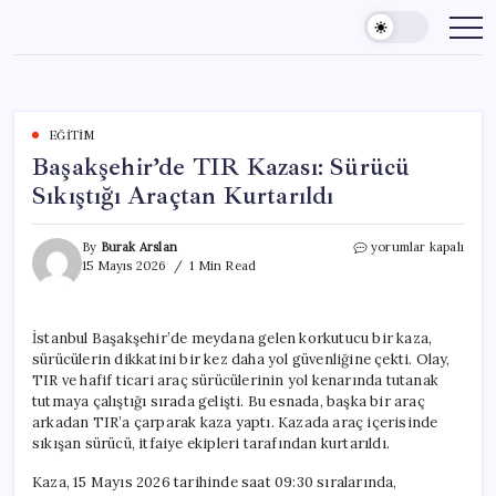
Skip
to
content
EĞITIM
Başakşehir’de TIR Kazası: Sürücü
Sıkıştığı Araçtan Kurtarıldı
Başakşehir’de
By
Burak Arslan
yorumlar kapalı
TIR
15 Mayıs 2026
1 Min Read
Kazası:
Sürücü
Sıkıştığı
İstanbul Başakşehir’de meydana gelen korkutucu bir kaza,
Araçtan
sürücülerin dikkatini bir kez daha yol güvenliğine çekti. Olay,
Kurtarıldı
için
TIR ve hafif ticari araç sürücülerinin yol kenarında tutanak
tutmaya çalıştığı sırada gelişti. Bu esnada, başka bir araç
arkadan TIR’a çarparak kaza yaptı. Kazada araç içerisinde
sıkışan sürücü, itfaiye ekipleri tarafından kurtarıldı.
Kaza, 15 Mayıs 2026 tarihinde saat 09:30 sıralarında,