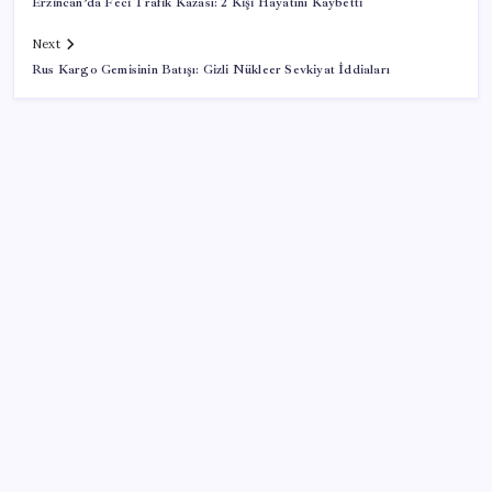
Erzincan’da Feci Trafik Kazası: 2 Kişi Hayatını Kaybetti
Next
Rus Kargo Gemisinin Batışı: Gizli Nükleer Sevkiyat İddiaları
SON YAZILAR
Emekli maaşı farkları bu gece hesaplara yatıyor
Deniz suyu her zaman güvenli değil! Yağış sonrası
risk artıyor
Yarım asırlık Türk şirketi Dubaililere satılıyor: Devir
süreci başladı