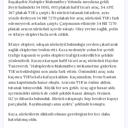
Başakşehir Habipler Mahmutbey Yolunda meydana geldi.
Seyir halindeki 34 HHL 003 plakalı hafif ticari araç, 54 APE
367 plakalı TIR’a çarptı. İki sürücü tutanak tutarken, aynı
yönde ilerleyen 34 NS 7270 plakalı bir araç sürücüsü TIR’ı fark
edemeyerek arkadan çarptı. Çarpmanın etkisiyle 34 NS 7270
plakalı aracın sürücüsü içerde sıkıştı. Olay yerine sağlık, polis
ve itfaiye ekipleri hızla sevk edildi.
İtfaiye ekipleri, sıkışan sürücüyü bulunduğu yerden çıkartarak
sağlık ekiplerine teslim etti. Kaza nedeniyle yolun bir şeridi
trafiğe kapandı ve polis ekipleri trafiği kontrollü bir şekilde
yönlendirdi. Kazaya karışan hafif ticari araç sürücüsü Haydar
Tanrıverdi, “Habiplerden Mahmutbey istikametine giderken
TIR’ın beklediğini son anda fark ettim. Önümdeki araç sola
kaçınca TIR’la kafa kafaya kaldım. Kaçamadım, frene bastım
ama kaputumda hasar oluştu. Aracımı TIR’ın önüne aldım,
tutanak tutuyorduk. Büyük bir ses geldi. Araç ağır hasar aldı,
içerisindeki sürücü de ciddi şekilde hasar almıştı. Hemen
112’ye ihbarda bulunduk. Sürücü sıkışmıştı, hep beraber kapıyı
parçaladık. Bayılmamıştı ama ayıktı.” şeklinde konuştu.
Kaza, sürücülerin dikkatli olması gerektiğini bir kez daha
hatırlatmış oldu.