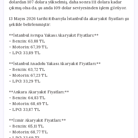
dolardan 107 dolara yükselmiş, daha sonra 111 dolara kadar
çıkmış olsa da, şu anda 109 dolar seviyesinden işlem görüyor.
13 Mayıs 2026 tarihi itibarıyla İstanbul’da akaryakıt fiyatları şu
şekilde belirlenmiştir:
**İstanbul Avrupa Yakası Akaryakıt Fiyatları:**
– Benzin: 63,88 TL
– Motorin: 67,39 TL
– LPG: 33,89 TL
**İstanbul Anadolu Yakası Akaryakıt Fiyatları:**
– Benzin: 63,72 TL
– Motorin: 67,23 TL
– LPG: 33,29 TL
**Ankara Akaryakıt Fiyatları:**
– Benzin: 64,83 TL
– Motorin: 68,49 TL
– LPG: 33,87 TL
**İzmir Akaryakıt Fiyatları:**
– Benzin: 65,11 TL
– Motorin: 68,77 TL
– LPG: 33,69 TL