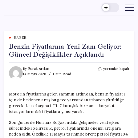
Skip
to
content
HABER
Benzin Fiyatlarına Yeni Zam Geliyor:
Güncel Değişiklikler Açıklandı
Benzin
By
Burak Arslan
yorumlar kapalı
Fiyatlarına
13 Mayıs 2026
1 Min Read
Yeni
Zam
Geliyor:
Motorin fiyatlarına gelen zammın ardından, benzin fiyatları
Güncel
için de beklenen artış bu gece yarısından itibaren yürürlüğe
Değişiklikler
Açıklandı
girecek. Litre başına 1 TL 7 kuruşluk bir zam, akaryakıt
için
istasyonlarındaki fiyatlara yansıyacak.
Son günlerde Hürmüz Boğazı’ndaki gelişmeler ve ateşkes
sürecindeki belirsizlik, petrol fiyatlarında önemli artışlara
neden oldu. Özellikle 11 Mayıs tarihinde brent petrol fiyatı 104