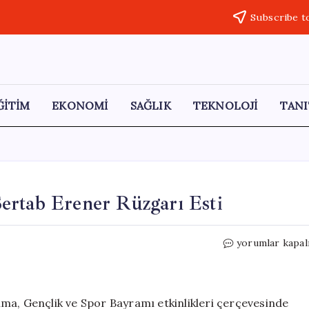
Subscribe t
ĞİTİM
EKONOMİ
SAĞLIK
TEKNOLOJİ
TANI
ertab Erener Rüzgarı Esti
Bodrum’da
yorumlar kapal
19
Mayıs
Coşkusu:
Sertab
ma, Gençlik ve Spor Bayramı etkinlikleri çerçevesinde