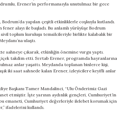
Erener
Bodrumlu, Erener’in performansıyla unutulmaz bir gece
Rüzgarı
Esti
için
Bodrum’da yapılan çeşitli etkinliklerle coşkuyla kutlandı.
 fener alayı ile başladı. Bu anlamlı yürüyüşe Bodrum
ivil toplum kuruluşu temsilcileriyle birlikte kalabalık bir
Meydanı’na ulaştı.
kte sahneye çıkarak, etkinliğin önemine vurgu yaptı.
içek takdim etti. Sertab Erener, programda hayranların
tulmaz anlar yaşattı. Meydanda toplanan binlerce kişi,
şık iki saat sahnede kalan Erener, izleyicilere keyifli anlar
diye Başkanı Tamer Mandalinci, “Ulu Önderimiz Gazi
t etmiştir. İşte yarının aydınlık gençleri, Cumhuriyet’in
ı bu emaneti, Cumhuriyet değerleriyle ilelebet korumak için
 ifadelerini kullandı.