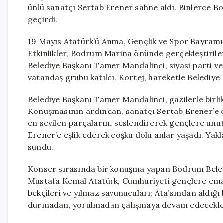
ünlü sanatçı Sertab Erener sahne aldı. Binlerce 
geçirdi.
19 Mayıs Atatürk’ü Anma, Gençlik ve Spor Bayramı, 
Etkinlikler, Bodrum Marina önünde gerçekleştirilen
Belediye Başkanı Tamer Mandalinci, siyasi parti ve s
vatandaş grubu katıldı. Kortej, hareketle Belediye 
Belediye Başkanı Tamer Mandalinci, gazilerle birli
Konuşmasının ardından, sanatçı Sertab Erener’e ç
en sevilen parçalarını seslendirerek gençlere unu
Erener’e eşlik ederek coşku dolu anlar yaşadı. Yakla
sundu.
Konser sırasında bir konuşma yapan Bodrum Bele
Mustafa Kemal Atatürk, Cumhuriyeti gençlere emane
bekçileri ve yılmaz savunucuları; Ata’sından aldığ
durmadan, yorulmadan çalışmaya devam edecekler,”