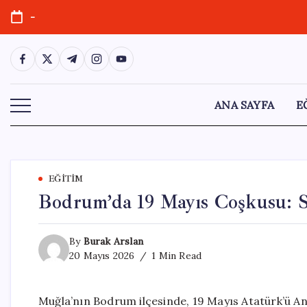
Skip
-
to
content
https://www.facebook.com/
https://twitter.com/
https://t.me/
https://www.instagram.com/
https://youtube.com/
ANA SAYFA
E
EĞITIM
Bodrum’da 19 Mayıs Coşkusu: S
By
Burak Arslan
20 Mayıs 2026
1 Min Read
Muğla’nın Bodrum ilçesinde, 19 Mayıs Atatürk’ü An