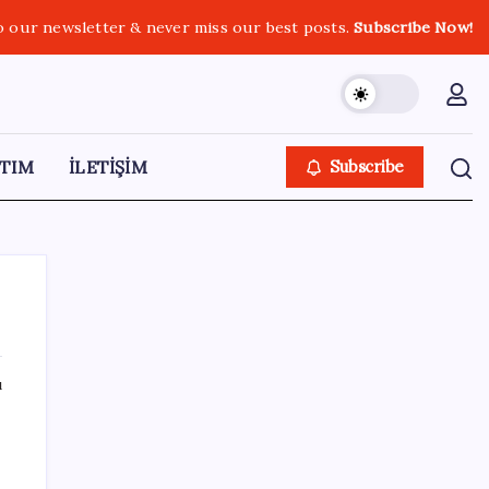
o our newsletter & never miss our best posts.
Subscribe Now!
TIM
İLETİŞİM
Subscribe
ı
SON YAZILAR
Google Messages’a Yeni Uzun Basma
Menüsü Geldi