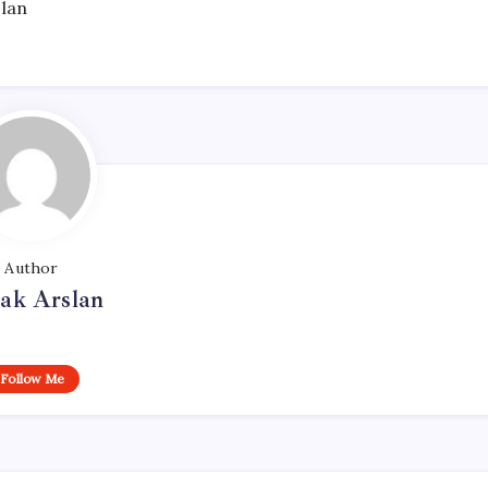
slan
Author
ak Arslan
Follow Me