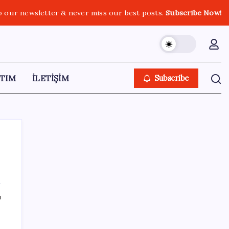
o our newsletter & never miss our best posts.
Subscribe Now!
TIM
İLETİŞİM
Subscribe
SON YAZILAR
ı
Yarım asırlık Türk şirketi Dubaililere
satılıyor: Devir süreci başladı