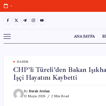
Skip
-
to
content
https://www.facebook.com/
https://twitter.com/
https://t.me/
https://www.instagram.com/
https://youtube.com/
ANA SAYFA
E
HABER
CHP’li Türeli’den Bakan Işıkhan
İşçi Hayatını Kaybetti
By
Burak Arslan
11 Mayıs 2026
2 Min Read