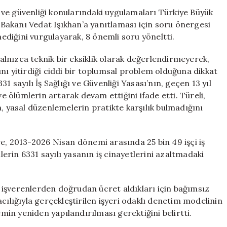
Kritik
ğı ve güvenliği konularındaki uygulamaları Türkiye Büyük
Sorular:
k Bakanı Vedat Işıkhan’a yanıtlaması için soru önergesi
13
mediğini vurgulayarak, 8 önemli soru yöneltti.
Yılda
25
yalnızca teknik bir eksiklik olarak değerlendirmeyerek,
Bin
nı yitirdiği ciddi bir toplumsal problem olduğuna dikkat
İşçi
1 sayılı İş Sağlığı ve Güvenliği Yasası’nın, geçen 13 yıl
Hayatını
ve ölümlerin artarak devam ettiğini ifade etti. Türeli,
Kaybetti
için
n, yasal düzenlemelerin pratikte karşılık bulmadığını
göre, 2013-2026 Nisan dönemi arasında 25 bin 49 işçi iş
ilerin 6331 sayılı yasanın iş cinayetlerini azaltmadaki
in işverenlerden doğrudan ücret aldıkları için bağımsız
cılığıyla gerçekleştirilen işyeri odaklı denetim modelinin
emin yeniden yapılandırılması gerektiğini belirtti.