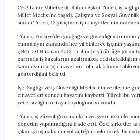
CHP İzmir Milletvekili Rahmi Aşkın Türeli, iş sağlı
Millet Meclisi’ne taşıdı. Çalışma ve Sosyal Güvenli
sunan Türeli, 13 yıl içinde iş cinayetlerinin önlene
Türeli, Türkiye’de iş sağlığı ve güvenliği sorununu 
bunun aynı zamanda her yıl binlerce işçinin yaşamı
çekti. 30 Haziran 2012 tarihinde yürürlüğe giren 633
zarfında iş kazalarını azaltmakta etkisiz kaldığını 
kamuoyunda “iş cinayetleri” olarak bilinen tabloyu
gösterdiğini belirtti.
İşçi Sağlığı ve İş Güvenliği Meclisi’nin verilerine 
cinayetleri sonucu hayatını kaybetti. Türeli, bu ver
yetersizliğini ortaya koyduğunu savundu.
Türeli, iş güvenliği uzmanları ve işyeri hekimlerin
denetim yapamadığını ifade etti. Özel şirketler ara
çıkar çatışmalarına yol açtığını belirterek, bu sist