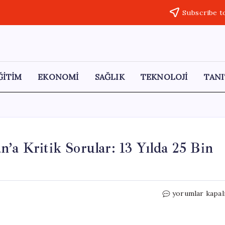
Subscribe t
ĞİTİM
EKONOMİ
SAĞLIK
TEKNOLOJİ
TANI
’a Kritik Sorular: 13 Yılda 25 Bin
CHP’li
yorumlar kapal
Türeli’den
Bakan
Işıkhan’a