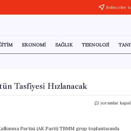
Subscribe t
ĞİTİM
EKONOMİ
SAĞLIK
TEKNOLOJİ
TANI
ün Tasfiyesi Hızlanacak
Cumhurbaşkanı
yorumlar kapal
Erdoğan:
Örgütün
Tasfiyesi
Hızlanacak
alkınma Partisi (AK Parti) TBMM grup toplantısında