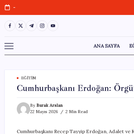
Skip
-
to
content
https://www.facebook.com/
https://twitter.com/
https://t.me/
https://www.instagram.com/
https://youtube.com/
ANA SAYFA
E
EĞITIM
Cumhurbaşkanı Erdoğan: Örgüt
By
Burak Arslan
22 Mayıs 2026
2 Min Read
Cumhurbaşkanı Recep Tayyip Erdoğan, Adalet ve K