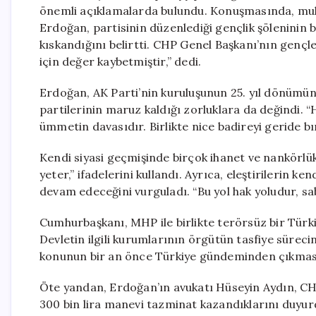
önemli açıklamalarda bulundu. Konuşmasında, muhal
Erdoğan, partisinin düzenlediği gençlik şöleninin b
kıskandığını belirtti. CHP Genel Başkanı’nın gençl
için değer kaybetmiştir,” dedi.
Erdoğan, AK Parti’nin kuruluşunun 25. yıl dönümünü 
partilerinin maruz kaldığı zorluklara da değindi. 
ümmetin davasıdır. Birlikte nice badireyi geride bır
Kendi siyasi geçmişinde birçok ihanet ve nankörlü
yeter,” ifadelerini kullandı. Ayrıca, eleştirilerin k
devam edeceğini vurguladı. “Bu yol hak yoludur, s
Cumhurbaşkanı, MHP ile birlikte terörsüz bir Türkiy
Devletin ilgili kurumlarının örgütün tasfiye süreci
konunun bir an önce Türkiye gündeminden çıkmasını
Öte yandan, Erdoğan’ın avukatı Hüseyin Aydın, CH
300 bin lira manevi tazminat kazandıklarını duyur