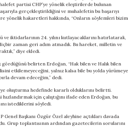
için
efet partisi CHP’ye yönelik eleştirilerde bulunan
aşarıyla gerçekleştirildiğini ve muhalefetin bu başarıyı
ere yönelik hakaretleri hakkında, “Onların söylemleri bizim
ve iktidarlarının 24. yılını kutlayacaklarını hatırlatarak,
“Hiçbir zaman geri adım atmadık. Bu hareket, milletin ve
aktık,” diye ekledi.
k gördüğünü belirten Erdoğan, “Hak bilen ve Halık bilen
endisini etkilemeyeceğini, yalnız kalsa bile bu yolda yürümeye
abırla devam edeceğim,” dedi.
e oluşturma hedefinde kararlı olduklarını belirtti.
ni hızlandırmak için çalıştığını ifade eden Erdoğan, bu
 istediklerini söyledi.
P Genel Başkanı Özgür Özel aleyhine açtıkları davada
du. Grup toplantısının ardından gazetecilerin sorularını