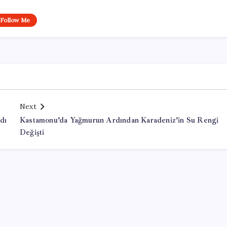
Follow Me
Next
rdı
Kastamonu’da Yağmurun Ardından Karadeniz’in Su Rengi
Değişti
Office Lisans Satın Al