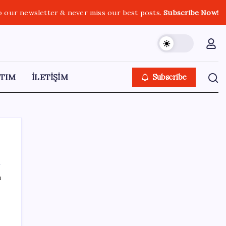
o our newsletter & never miss our best posts.
Subscribe Now!
TIM
İLETİŞİM
Subscribe
ı
SON YAZILAR
iPhone 18 Pro Fiyatı Ne Kadar Artacak?