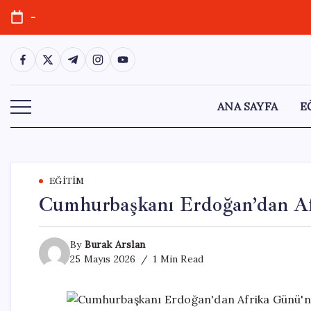
Skip
-
to
content
https://www.facebook.com/
https://twitter.com/
https://t.me/
https://www.instagram.com/
https://youtube.com/
ANA SAYFA
E
EĞITIM
Cumhurbaşkanı Erdoğan’dan Af
By
Burak Arslan
25 Mayıs 2026
1 Min Read