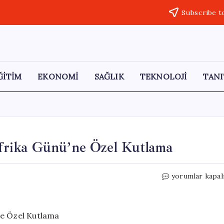
Subscribe t
ĞİTİM
EKONOMİ
SAĞLIK
TEKNOLOJİ
TANI
rika Günü’ne Özel Kutlama
Cumhurbaşkanı
yorumlar kapal
Erdoğan’dan
Afrika
Günü’ne
Özel