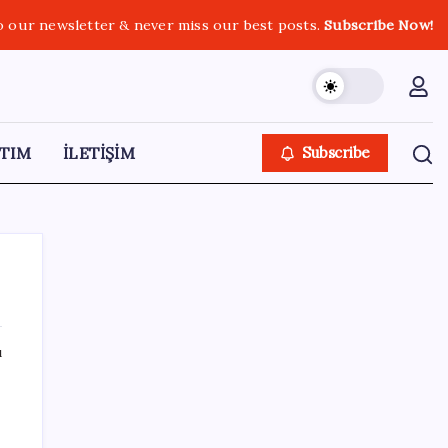
o our newsletter & never miss our best posts.
Subscribe Now!
TIM
İLETİŞİM
Subscribe
ı
SON YAZILAR
İş Bankası’nda üst düzey görev değişimi:
Hakan Aran görevinden ayrılıyor