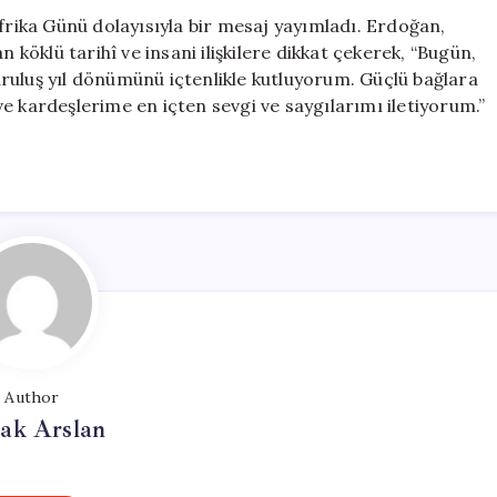
Kutlama
ika Günü dolayısıyla bir mesaj yayımladı. Erdoğan,
için
n köklü tarihî ve insani ilişkilere dikkat çekerek, “Bugün,
 kuruluş yıl dönümünü içtenlikle kutluyorum. Güçlü bağlara
e kardeşlerime en içten sevgi ve saygılarımı iletiyorum.”
Author
ak Arslan