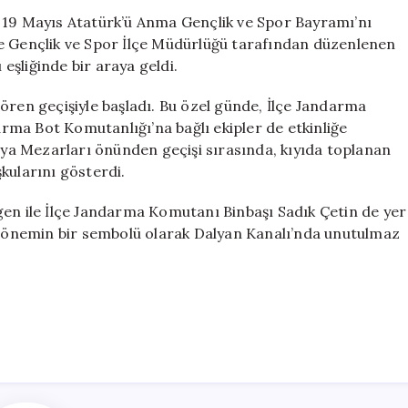
Coşkusu:
, 19 Mayıs Atatürk’ü Anma Gençlik ve Spor Bayramı’nı
Bando
ve Gençlik ve Spor İlçe Müdürlüğü tarafından düzenlenen
Eşliğinde
 eşliğinde bir araya geldi.
Renkli
Kutlamalar
ören geçişiyle başladı. Bu özel günde, İlçe Jandarma
için
ma Bot Komutanlığı’na bağlı ekipler de etkinliğe
Kaya Mezarları önünden geçişi sırasında, kıyıda toplanan
kularını gösterdi.
gen ile İlçe Jandarma Komutanı Binbaşı Sadık Çetin de yer
en önemin bir sembolü olarak Dalyan Kanalı’nda unutulmaz