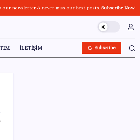
o our newsletter & never miss our best posts.
Subscribe Now!
TIM
İLETİŞİM
Subscribe
SON YAZILAR
ı
Emekli maaşı farkları bu gece hesaplara
yatıyor