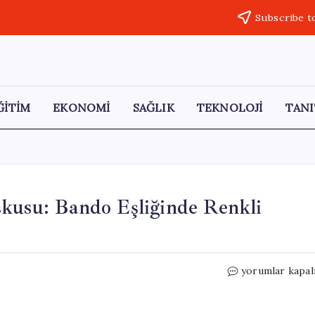
Subscribe t
ĞİTİM
EKONOMİ
SAĞLIK
TEKNOLOJİ
TANI
şkusu: Bando Eşliğinde Renkli
Dalyan
yorumlar kapal
Kanalı’nda
19
Mayıs