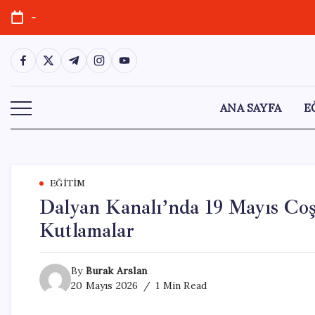
Skip
-
to
content
https://www.facebook.com/
https://twitter.com/
https://t.me/
https://www.instagram.com/
https://youtube.com/
ANA SAYFA
E
EĞITIM
Dalyan Kanalı’nda 19 Mayıs Co
Kutlamalar
By
Burak Arslan
20 Mayıs 2026
1 Min Read