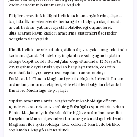
için
kadın cesedinin bulunmasıyla başladı.
Ekipler, cesedin kimliğini belirlemek amacıyla hızla çalışma
başlattı. İlk incelemelerde herhangi bir bulguya ulaşılamadı,
ancak kadının yabancı uyruklu olabileceği düşünülerek
uluslararası kayıp kişileri araştırma sistemleri üzerinden
sorgulamalar yapıldı.
Kimlik belirleme sürecinde çekilen diş ve ayak röntgenlerinde,
kadının ağzında 14 adet diş implantı ve sol ayağında platin
olduğu tespit edildi. Bu bulgular doğrultusunda, 12 Mayıs’ta
kayıp şahıs kayıtlarıyla yapılan karşılaştırmada, cesedin
İstanbul’da kayıp başvurusu yapılan İran vatandaşı
Farkhondeh Ghaem Maghami’ye ait olduğu belirlendi. Bunun
ardından jandarma ekipleri, elde ettikleri bulguları İstanbul
Emniyet Müdürlüğü ile paylaştı.
Yapılan araştırmalarda, Maghami’nin kaybolduğu dönem
içinde en son Erkan B. (49) ile görüştüğü tespit edildi. Erkan
B.’nin, Maghami’yi boğarak öldürdüğü ve ardından cesedini
Kırşehir’in Mucur ilçesindeki bir araziye bıraktığı belirlendi.
Maghami ile ilişkisi olduğu ifade edilen Erkan B. ile birlikte
toplamda 6 kişi gözaltına alındı.