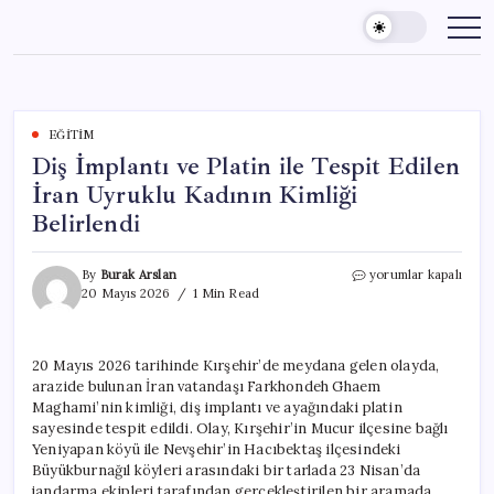
Skip
to
content
EĞITIM
Diş İmplantı ve Platin ile Tespit Edilen
İran Uyruklu Kadının Kimliği
Belirlendi
Diş
By
Burak Arslan
yorumlar kapalı
İmplantı
20 Mayıs 2026
1 Min Read
ve
Platin
ile
20 Mayıs 2026 tarihinde Kırşehir’de meydana gelen olayda,
Tespit
arazide bulunan İran vatandaşı Farkhondeh Ghaem
Edilen
İran
Maghami’nin kimliği, diş implantı ve ayağındaki platin
Uyruklu
sayesinde tespit edildi. Olay, Kırşehir’in Mucur ilçesine bağlı
Kadının
Yeniyapan köyü ile Nevşehir’in Hacıbektaş ilçesindeki
Kimliği
Büyükburnağıl köyleri arasındaki bir tarlada 23 Nisan’da
Belirlendi
jandarma ekipleri tarafından gerçekleştirilen bir aramada