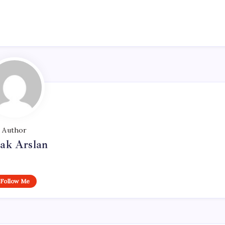
n
Author
ak Arslan
Follow Me