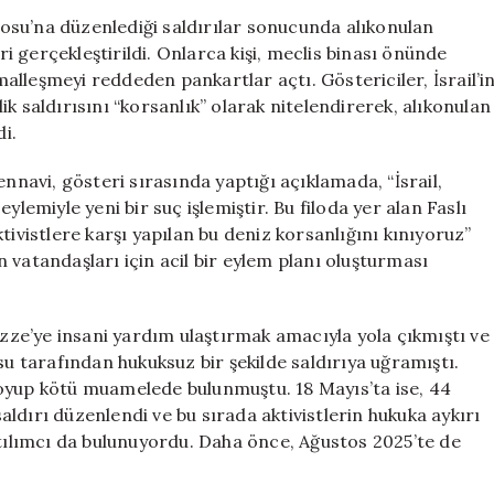
Aktivistlerinin
ilosu’na düzenlediği saldırılar sonucunda alıkonulan
Serbest
ri gerçekleştirildi. Onlarca kişi, meclis binası önünde
Bırakılması
rmalleşmeyi reddeden pankartlar açtı. Göstericiler, İsrail’i
İçin
k saldırısını “korsanlık” olarak nitelendirerek, alıkonulan
Gösteri
di.
Düzenlendi
için
ennavi, gösteri sırasında yaptığı açıklamada, “İsrail,
ylemiyle yeni bir suç işlemiştir. Bu filoda yer alan Faslı
aktivistlere karşı yapılan bu deniz korsanlığını kınıyoruz”
 vatandaşları için acil bir eylem planı oluşturması
ze’ye insani yardım ulaştırmak amacıyla yola çıkmıştı ve
su tarafından hukuksuz bir şekilde saldırıya uğramıştı.
lıkoyup kötü muamelede bulunmuştu. 18 Mayıs’ta ise, 44
saldırı düzenlendi ve bu sırada aktivistlerin hukuka aykırı
atılımcı da bulunuyordu. Daha önce, Ağustos 2025’te de