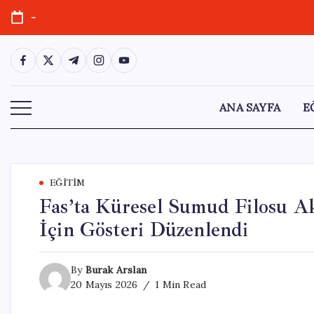
Skip
-
to
content
https://www.facebook.com/
https://twitter.com/
https://t.me/
https://www.instagram.com/
https://youtube.com/
ANA SAYFA
E
EĞITIM
Fas’ta Küresel Sumud Filosu Akt
İçin Gösteri Düzenlendi
By
Burak Arslan
20 Mayıs 2026
1 Min Read