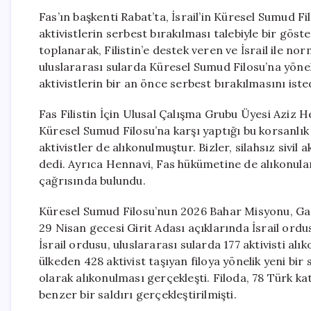
Fas’ın başkenti Rabat’ta, İsrail’in Küresel Sumud F
aktivistlerin serbest bırakılması talebiyle bir göste
toplanarak, Filistin’e destek veren ve İsrail ile no
uluslararası sularda Küresel Sumud Filosu’na yöneli
aktivistlerin bir an önce serbest bırakılmasını iste
Fas Filistin İçin Ulusal Çalışma Grubu Üyesi Aziz H
Küresel Sumud Filosu’na karşı yaptığı bu korsanlık e
aktivistler de alıkonulmuştur. Bizler, silahsız sivil 
dedi. Ayrıca Hennavi, Fas hükümetine de alıkonulan
çağrısında bulundu.
Küresel Sumud Filosu’nun 2026 Bahar Misyonu, Gaz
29 Nisan gecesi Girit Adası açıklarında İsrail ordu
İsrail ordusu, uluslararası sularda 177 aktivisti a
ülkeden 428 aktivist taşıyan filoya yönelik yeni bir 
olarak alıkonulması gerçekleşti. Filoda, 78 Türk k
benzer bir saldırı gerçekleştirilmişti.