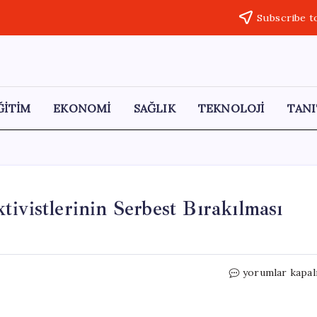
Subscribe t
ĞİTİM
EKONOMİ
SAĞLIK
TEKNOLOJİ
TANI
ivistlerinin Serbest Bırakılması
Fas’ta
yorumlar kapal
Küresel
Sumud
Filosu