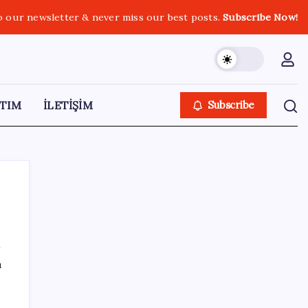
o our newsletter & never miss our best posts.
Subscribe Now!
TIM
İLETİŞİM
Subscribe
SON YAZILAR
ı
Yarım asırlık Türk şirketi Dubaililere
satılıyor: Devir süreci başladı