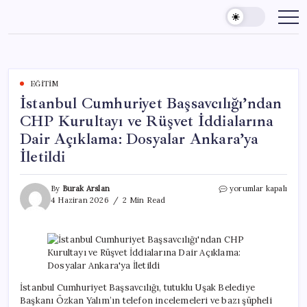
Skip
to
content
EĞITIM
İstanbul Cumhuriyet Başsavcılığı’ndan
CHP Kurultayı ve Rüşvet İddialarına
Dair Açıklama: Dosyalar Ankara’ya
İletildi
İstanbul
By
Burak Arslan
yorumlar kapalı
Cumhuriyet
4 Haziran 2026
2 Min Read
Başsavcılığı’ndan
CHP
Kurultayı
ve
Rüşvet
İddialarına
Dair
İstanbul Cumhuriyet Başsavcılığı, tutuklu Uşak Belediye
Açıklama:
Başkanı Özkan Yalım’ın telefon incelemeleri ve bazı şüpheli
Dosyalar