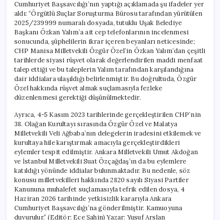
Cumhuriyet Başsavcılığı’nın yaptığı açıklamada şu ifadeler yer
aldı: “Örgütlü Suçlar Soruşturma Bürosu tarafından yürütülen
2025/239999 numaralı dosyada, tutuklu Uşak Belediye
Başkanı Özkan Yalım’a ait cep telefonlarının incelenmesi
sonucunda, şüphelilerin ikrar içeren beyanları neticesinde;
CHP Manisa Milletvekili Özgür Özel’in Özkan Yalım’dan çeşitli
tarihlerde siyasi rüşvet olarak değerlendirilen maddi menfaat
talep ettiği ve bu taleplerin Yalım tarafından karşılandığına
dair iddialara ulaşıldığı belirlenmiştir. Bu doğrultuda, Özgür
Özel hakkında rüşvet almak suçlamasıyla fezleke
düzenlenmesi gerektiği düşünülmektedir.
Ayrıca, 4-5 Kasım 2023 tarihlerinde gerçekleştirilen CHP’nin
38. Olağan Kurultayı sırasında Özgür Özel ve Malatya
Milletvekili Veli Ağbaba’nın delegelerin iradesini etkilemek ve
kurultaya hile karıştırmak amacıyla gerçekleştirdikleri
eylemler tespit edilmiştir. Ankara Milletvekili Umut Akdoğan
ve İstanbul Milletvekili Suat Özçağdaş’ın da bu eylemlere
katıldığı yönünde iddialar bulunmaktadır. Bu nedenle, söz
konusu milletvekilleri hakkında 2820 sayılı Siyasi Partiler
Kanununa muhalefet suçlamasıyla tefrik edilen dosya, 4
Haziran 2026 tarihinde yetkisizlik kararıyla Ankara
Cumhuriyet Başsavcılığı’na gönderilmiştir. Kamuoyuna
duyurulur.” (Editör: Ece Şahin) Yazar: Yusuf Arslan