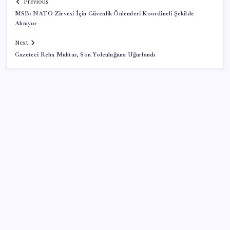
Previous
MSB: NATO Zirvesi İçin Güvenlik Önlemleri Koordineli Şekilde
Alınıyor
Next
Gazeteci Reha Muhtar, Son Yolculuğuna Uğurlandı
SON YAZILAR
Google Messages’a Yeni Uzun Basma Menüsü Geldi
İş Bankası’nda üst düzey görev değişimi: Hakan Aran
görevinden ayrılıyor