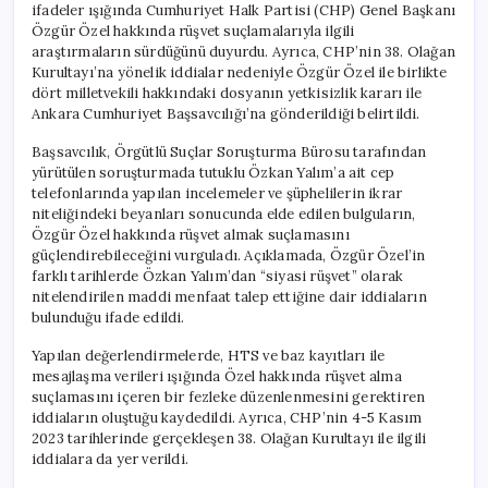
ifadeler ışığında Cumhuriyet Halk Partisi (CHP) Genel Başkanı
Ankara’ya
Özgür Özel hakkında rüşvet suçlamalarıyla ilgili
İletildi
araştırmaların sürdüğünü duyurdu. Ayrıca, CHP’nin 38. Olağan
için
Kurultayı’na yönelik iddialar nedeniyle Özgür Özel ile birlikte
dört milletvekili hakkındaki dosyanın yetkisizlik kararı ile
Ankara Cumhuriyet Başsavcılığı’na gönderildiği belirtildi.
Başsavcılık, Örgütlü Suçlar Soruşturma Bürosu tarafından
yürütülen soruşturmada tutuklu Özkan Yalım’a ait cep
telefonlarında yapılan incelemeler ve şüphelilerin ikrar
niteliğindeki beyanları sonucunda elde edilen bulguların,
Özgür Özel hakkında rüşvet almak suçlamasını
güçlendirebileceğini vurguladı. Açıklamada, Özgür Özel’in
farklı tarihlerde Özkan Yalım’dan “siyasi rüşvet” olarak
nitelendirilen maddi menfaat talep ettiğine dair iddiaların
bulunduğu ifade edildi.
Yapılan değerlendirmelerde, HTS ve baz kayıtları ile
mesajlaşma verileri ışığında Özel hakkında rüşvet alma
suçlamasını içeren bir fezleke düzenlenmesini gerektiren
iddiaların oluştuğu kaydedildi. Ayrıca, CHP’nin 4-5 Kasım
2023 tarihlerinde gerçekleşen 38. Olağan Kurultayı ile ilgili
iddialara da yer verildi.