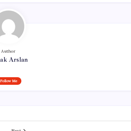
Author
ak Arslan
Follow Me
Next