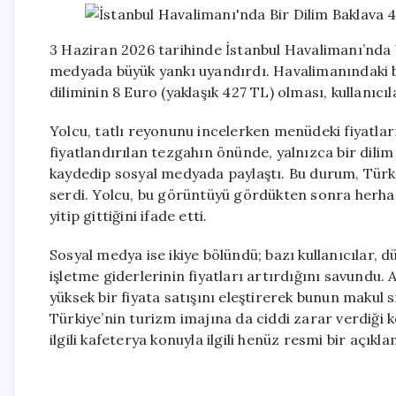
3 Haziran 2026 tarihinde İstanbul Havalimanı’nda b
medyada büyük yankı uyandırdı. Havalimanındaki bi
diliminin 8 Euro (yaklaşık 427 TL) olması, kullanıcıla
Yolcu, tatlı reyonunu incelerken menüdeki fiyatlar
fiyatlandırılan tezgahın önünde, yalnızca bir dilim 
kaydedip sosyal medyada paylaştı. Bu durum, Türkiy
serdi. Yolcu, bu görüntüyü gördükten sonra herhan
yitip gittiğini ifade etti.
Sosyal medya ise ikiye bölündü; bazı kullanıcılar, 
işletme giderlerinin fiyatları artırdığını savundu.
yüksek bir fiyata satışını eleştirerek bunun makul s
Türkiye’nin turizm imajına da ciddi zarar verdiği
ilgili kafeterya konuyla ilgili henüz resmi bir açık