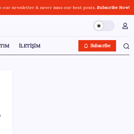
o our newsletter & never miss our best posts.
Subscribe Now!
TIM
İLETİŞİM
Subscribe
SON YAZILAR
ı
Emekli maaşı farkları bu gece hesaplara
yatıyor