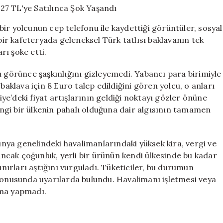
Baklava
427
ir yolcunun cep telefonu ile kaydettiği görüntüler, sosyal
TL’ye
r kafeteryada geleneksel Türk tatlısı baklavanın tek
Satılınca
rı şoke etti.
Şok
Yaşandı
için
ı görünce şaşkınlığını gizleyemedi. Yabancı para birimiyle
baklava için 8 Euro talep edildiğini gören yolcu, o anları
e’deki fiyat artışlarının geldiği noktayı gözler önüne
gi bir ülkenin pahalı olduğuna dair algısının tamamen
dünya genelindeki havalimanlarındaki yüksek kira, vergi ve
 Ancak çoğunluk, yerli bir ürünün kendi ülkesinde bu kadar
ınırları aştığını vurguladı. Tüketiciler, bu durumun
 konusunda uyarılarda bulundu. Havalimanı işletmesi veya
lama yapmadı.