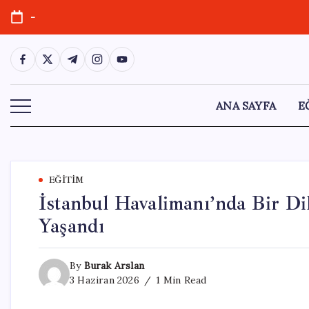
Skip
-
to
content
https://www.facebook.com/
https://twitter.com/
https://t.me/
https://www.instagram.com/
https://youtube.com/
ANA SAYFA
E
EĞITIM
İstanbul Havalimanı’nda Bir Di
Yaşandı
By
Burak Arslan
3 Haziran 2026
1 Min Read