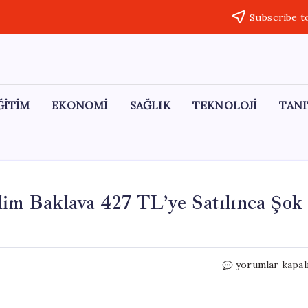
Subscribe t
ĞİTİM
EKONOMİ
SAĞLIK
TEKNOLOJİ
TANI
lim Baklava 427 TL’ye Satılınca Şok
İstanbul
yorumlar kapal
Havalimanı’nda
Bir
Dilim