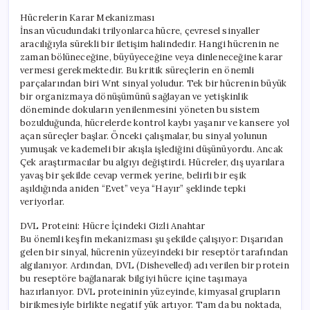
Hücrelerin Karar Mekanizması
İnsan vücudundaki trilyonlarca hücre, çevresel sinyaller
aracılığıyla sürekli bir iletişim halindedir. Hangi hücrenin ne
zaman bölüneceğine, büyüyeceğine veya dinleneceğine karar
vermesi gerekmektedir. Bu kritik süreçlerin en önemli
parçalarından biri Wnt sinyal yoludur. Tek bir hücrenin büyük
bir organizmaya dönüşümünü sağlayan ve yetişkinlik
döneminde dokuların yenilenmesini yöneten bu sistem
bozulduğunda, hücrelerde kontrol kaybı yaşanır ve kansere yol
açan süreçler başlar. Önceki çalışmalar, bu sinyal yolunun
yumuşak ve kademeli bir akışla işlediğini düşünüyordu. Ancak
Çek araştırmacılar bu algıyı değiştirdi. Hücreler, dış uyarılara
yavaş bir şekilde cevap vermek yerine, belirli bir eşik
aşıldığında aniden “Evet” veya “Hayır” şeklinde tepki
veriyorlar.
DVL Proteini: Hücre İçindeki Gizli Anahtar
Bu önemli keşfin mekanizması şu şekilde çalışıyor: Dışarıdan
gelen bir sinyal, hücrenin yüzeyindeki bir reseptör tarafından
algılanıyor. Ardından, DVL (Dishevelled) adı verilen bir protein
bu reseptöre bağlanarak bilgiyi hücre içine taşımaya
hazırlanıyor. DVL proteininin yüzeyinde, kimyasal grupların
birikmesiyle birlikte negatif yük artıyor. Tam da bu noktada,