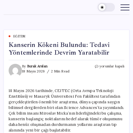
Skip
to
content
EĞITIM
Kanserin Kökeni Bulundu: Tedavi
Yöntemlerinde Devrim Yaratabilir
Kanserin
By
Burak Arslan
yorumlar kapalı
Kökeni
18 Mayıs 2026
2 Min Read
Bulundu:
Tedavi
Yöntemlerinde
18 Mayıs 2026 tarihinde, CEITEC (Orta Avrupa Teknoloji
Devrim
Enstitüsü) ve Masaryk Üniversitesi Fen Fakültesi tarafından
Yaratabilir
için
gerçekleştirilen önemli bir araştırma, dünya çapında saygın
bilimsel dergilerden biri olan Science Advances’ta yayımlandı.
Çek bilim insanı Miroslav Micka’nın liderliğindeki bu çalışma,
kanserin başlangıç noktalarını hedef alarak tümör oluşumunu
daha henüz oluşmadan durdurmanın yollarını araştıran tıp
alanında yeni bir çağı başlatabilir.