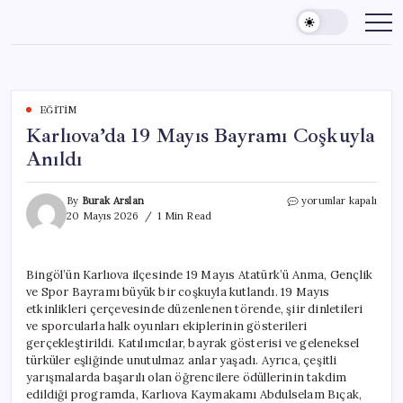
Skip
to
content
EĞITIM
Karlıova’da 19 Mayıs Bayramı Coşkuyla
Anıldı
Karlıova’da
By
Burak Arslan
yorumlar kapalı
19
20 Mayıs 2026
1 Min Read
Mayıs
Bayramı
Coşkuyla
Bingöl’ün Karlıova ilçesinde 19 Mayıs Atatürk’ü Anma, Gençlik
Anıldı
ve Spor Bayramı büyük bir coşkuyla kutlandı. 19 Mayıs
için
etkinlikleri çerçevesinde düzenlenen törende, şiir dinletileri
ve sporcularla halk oyunları ekiplerinin gösterileri
gerçekleştirildi. Katılımcılar, bayrak gösterisi ve geleneksel
türküler eşliğinde unutulmaz anlar yaşadı. Ayrıca, çeşitli
yarışmalarda başarılı olan öğrencilere ödüllerinin takdim
edildiği programda, Karlıova Kaymakamı Abdulselam Bıçak,