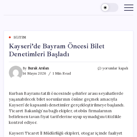
Skip
to
content
EĞITIM
Kayseri’de Bayram Öncesi Bilet
Denetimleri Başladı
Kayseri’de
By
Burak Arslan
yorumlar kapalı
Bayram
14 Mayıs 2026
1 Min Read
Öncesi
Bilet
Denetimleri
Kurban Bayramı tatili öncesinde şehirler arası seyahatlerde
Başladı
yaşanabilecek bilet sorunlarının önüne geçmek amacıyla
için
Kayseri’de kapsamlı denetimler gerçekleştirilmeye başlandı.
Ticaret Bakanlığı’na bağlı ekipler, otobüs firmalarının
belirlenen tavan fiyat tarifelerine uyup uymadığını titizlikle
kontrol ediyor.
Kayseri Ticaret İl Müdürlüğü ekipleri, otogar içinde faaliyet