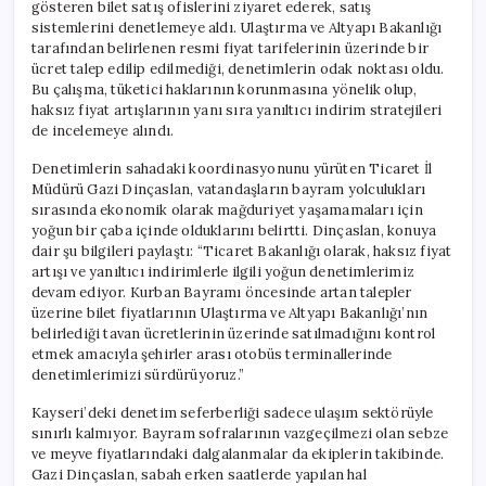
gösteren bilet satış ofislerini ziyaret ederek, satış
sistemlerini denetlemeye aldı. Ulaştırma ve Altyapı Bakanlığı
tarafından belirlenen resmi fiyat tarifelerinin üzerinde bir
ücret talep edilip edilmediği, denetimlerin odak noktası oldu.
Bu çalışma, tüketici haklarının korunmasına yönelik olup,
haksız fiyat artışlarının yanı sıra yanıltıcı indirim stratejileri
de incelemeye alındı.
Denetimlerin sahadaki koordinasyonunu yürüten Ticaret İl
Müdürü Gazi Dinçaslan, vatandaşların bayram yolculukları
sırasında ekonomik olarak mağduriyet yaşamamaları için
yoğun bir çaba içinde olduklarını belirtti. Dinçaslan, konuya
dair şu bilgileri paylaştı: “Ticaret Bakanlığı olarak, haksız fiyat
artışı ve yanıltıcı indirimlerle ilgili yoğun denetimlerimiz
devam ediyor. Kurban Bayramı öncesinde artan talepler
üzerine bilet fiyatlarının Ulaştırma ve Altyapı Bakanlığı’nın
belirlediği tavan ücretlerinin üzerinde satılmadığını kontrol
etmek amacıyla şehirler arası otobüs terminallerinde
denetimlerimizi sürdürüyoruz.”
Kayseri’deki denetim seferberliği sadece ulaşım sektörüyle
sınırlı kalmıyor. Bayram sofralarının vazgeçilmezi olan sebze
ve meyve fiyatlarındaki dalgalanmalar da ekiplerin takibinde.
Gazi Dinçaslan, sabah erken saatlerde yapılan hal