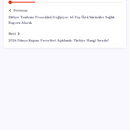
Previous
Ehliyet Yenileme Prosedürü Değişiyor: 65 Yaş Üstü Sürücüler Sağlık
Raporu Alacak
Next
2026 Dünya Kupası Favorileri Açıklandı: Türkiye Hangi Sırada?
SON YAZILAR
Ordu’da acı olay Bolaman Irmağı’nda can pazarı
Türkiye’yi besleyen ilde 6 firma konkordato ilan etti: