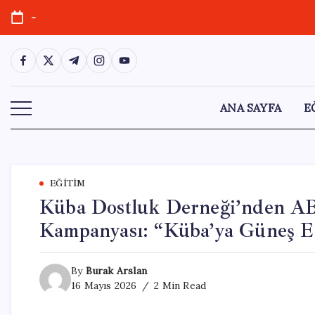
Skip
-
to
content
https://www.facebook.com/
https://twitter.com/
https://t.me/
https://www.instagram.com/
https://youtube.com/
ANA SAYFA
E
EĞITIM
Küba Dostluk Derneği’nden A
Kampanyası: “Küba’ya Güneş En
By
Burak Arslan
16 Mayıs 2026
2 Min Read