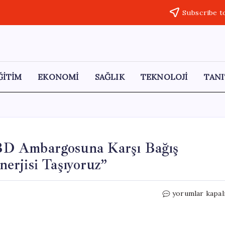
Subscribe t
ĞİTİM
EKONOMİ
SAĞLIK
TEKNOLOJİ
TANI
BD Ambargosuna Karşı Bağış
erjisi Taşıyoruz”
Küba
yorumlar kapal
Dostluk
Derneği’nden
ABD