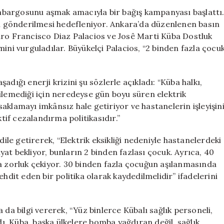
Ambargosuna
bargosunu aşmak amacıyla bir bağış kampanyası başlattı
Karşı
 gönderilmesi hedefleniyor. Ankara’da düzenlenen basın
Bağış
dro Francisco Diaz Palacios ve Josê Marti Küba Dostluk
Kampanyası:
i vurguladılar. Büyükelçi Palacios, “2 binden fazla çocu
“Küba’ya
Güneş
Enerjisi
dığı enerji krizini şu sözlerle açıkladı: “Küba halkı,
Taşıyoruz”
ilemediği için neredeyse gün boyu süren elektrik
için
 saklamayı imkânsız hale getiriyor ve hastanelerin işleyişin
ktif cezalandırma politikasıdır.”
dile getirerek, “Elektrik eksikliği nedeniyle hastanelerdeki
at bekliyor, bunların 2 binden fazlası çocuk. Ayrıca, 40
ta zorluk çekiyor. 30 binden fazla çocuğun aşılanmasında
hdit eden bir politika olarak kaydedilmelidir” ifadelerini
 da bilgi vererek, “Yüz binlerce Kübalı sağlık personeli,
dı. Küba, başka ülkelere bomba yağdıran değil, sağlık