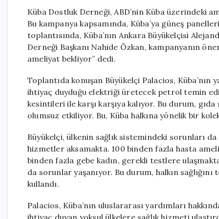
Küba Dostluk Derneği, ABD’nin Küba üzerindeki am
Bu kampanya kapsamında, Küba’ya güneş panelleri
toplantısında, Küba’nın Ankara Büyükelçisi Alejan
Derneği Başkanı Nahide Özkan, kampanyanın önemin
ameliyat bekliyor” dedi.
Toplantıda konuşan Büyükelçi Palacios, Küba’nın yaşa
ihtiyaç duyduğu elektriği üretecek petrol temin ed
kesintileri ile karşı karşıya kalıyor. Bu durum, gıda
olumsuz etkiliyor. Bu, Küba halkına yönelik bir kole
Büyükelçi, ülkenin sağlık sistemindeki sorunları da 
hizmetler aksamakta. 100 binden fazla hasta ameliy
binden fazla gebe kadın, gerekli testlere ulaşmak
da sorunlar yaşanıyor. Bu durum, halkın sağlığını te
kullandı.
Palacios, Küba’nın uluslararası yardımları hakkında
ihtiyaç duyan yoksul ülkelere sağlık hizmeti ulaştır