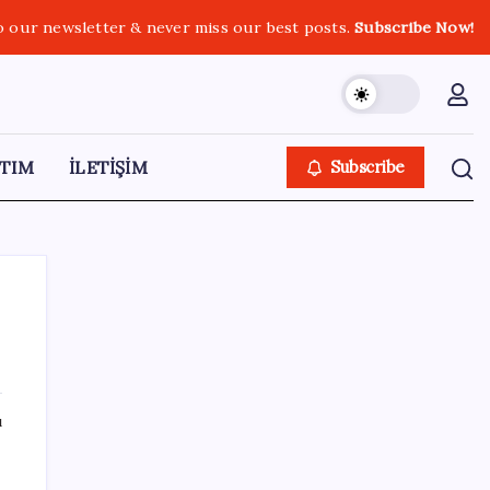
o our newsletter & never miss our best posts.
Subscribe Now!
TIM
İLETİŞİM
Subscribe
SON YAZILAR
ı
Google Messages’a Yeni Uzun Basma
Menüsü Geldi