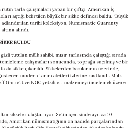
milyonluk
altın
 rutin tarla çalışmaları yapan bir çiftçi, Amerikan İç
buldu
arı aştığı belirtilen büyük bir sikke definesi buldu. “Büyü
için
 adlandırılan tarihi koleksiyon, Numismatic Guaranty
ltına alındı.
 SİKKE BULDU
izli tutulan mülk sahibi, mısır tarlasında çalıştığı sırada
ve temizleme çalışmaları sonucunda, toprağa saçılmış ve bi
fazla sikke çıkarıldı. Sikkelerden bazılarının üzerinde,
gösteren modern tarım aletleri izlerine rastlandı. Mülk
ff Garrett ve NGC yetkilileri malzemeyi incelemek üzere
tın sikkeler oluşturuyor. Setin içerisinde ayrıca 10
finede, Amerikan nümismatiğinin en nadide parçalarından
 (Özgürlük Başlı Çift Kartal) sikkesinden 18 adet bulundu.