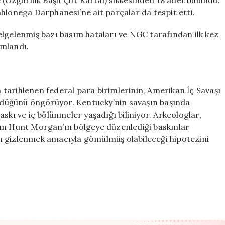
hlonega Darphanesi’ne ait parçalar da tespit etti.
elgelenmiş bazı basım hataları ve NGC tarafından ilk kez
ımlandı.
na tarihlenen federal para birimlerinin, Amerikan İç Savaşı
düğünü öngörüyor. Kentucky’nin savaşın başında
skı ve iç bölünmeler yaşadığı biliniyor. Arkeologlar,
ohn Hunt Morgan’ın bölgeye düzenlediği baskınlar
n gizlenmek amacıyla gömülmüş olabileceği hipotezini