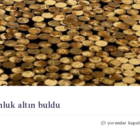
nluk altın buldu
Mısır
yorumlar kapal
tarlasının
ortasında