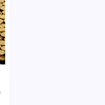
LGS’de yerleştirme heyecanı… Sonuçlar
açıklandı
Protein tutkusu ömrü kısaltıyor mu? Yüksek
protein trendine yeni uyarı
TEKNOFEST Mavi Vatan 2026 Gölcük’te
Kapılarını Açıyor: Yerli Deniz Teknolojileri
Sahneye Çıkıyor
CarrefourSA’dan dikkat çeken ‘alkol’ kararı:
Stoklar bitince satış sona erecek iddiası…
Türkiye’nin yeni güvenlik hattı: Siber
güvenlik
Türkiye’nin dev bira şirketi ünlü rakı
markasını satın aldı
Tarihin en pahalı dairesi: 25 milyar 671
milyon liraya satıldı
ı
Winamp Geri Dönüyor: Sürpriz Ortaklık
Açıklandı