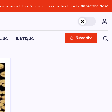
o our newsletter & never miss our best posts.
Subscribe Now!
TIM
İLETİŞİM
Subscribe
SON YAZILAR
Yarım asırlık Türk şirketi Dubaililere
satılıyor: Devir süreci başladı