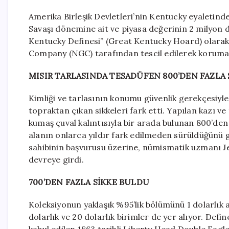
Amerika Birleşik Devletleri’nin Kentucky eyaletinde
Savaşı dönemine ait ve piyasa değerinin 2 milyon dol
Kentucky Definesi” (Great Kentucky Hoard) olarak
Company (NGC) tarafından tescil edilerek koruma a
MISIR TARLASINDA TESADÜFEN 800’DEN FAZLA
Kimliği ve tarlasının konumu güvenlik gerekçesiyle g
topraktan çıkan sikkeleri fark etti. Yapılan kazı 
kumaş çuval kalıntısıyla bir arada bulunan 800’den 
alanın onlarca yıldır fark edilmeden sürüldüğünü 
sahibinin başvurusu üzerine, nümismatik uzmanı Je
devreye girdi.
700’DEN FAZLA SİKKE BULDU
Koleksiyonun yaklaşık %95’lik bölümünü 1 dolarlık al
dolarlık ve 20 dolarlık birimler de yer alıyor. De
kabul edilen 1863 tarihli Liberty Head Double Eagle