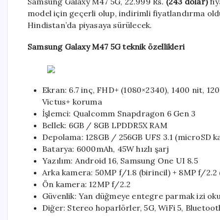
Samsung Galaxy M47 5G, 22.999 Rs.
(243 dolar)
fiy
model için geçerli olup, indirimli fiyatlandırma oldu
Hindistan’da piyasaya sürülecek.
Samsung Galaxy M47 5G teknik özellikleri
Ekran: 6.7 inç, FHD+ (1080×2340), 1400 nit, 1
Victus+ koruma
İşlemci: Qualcomm Snapdragon 6 Gen 3
Bellek: 6GB / 8GB LPDDR5X RAM
Depolama: 128GB / 256GB UFS 3.1 (microSD kart 
Batarya: 6000mAh, 45W hızlı şarj
Yazılım: Android 16, Samsung One UI 8.5
Arka kamera: 50MP f/1.8 (birincil) + 8MP f/2.2
Ön kamera: 12MP f/2.2
Güvenlik: Yan düğmeye entegre parmak izi ok
Diğer: Stereo hoparlörler, 5G, WiFi 5, Bluetoo