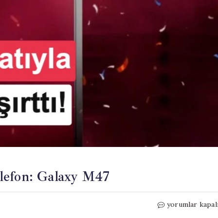
lefon: Galaxy M47
Samsung’dan
yorumlar kapal
bütçe