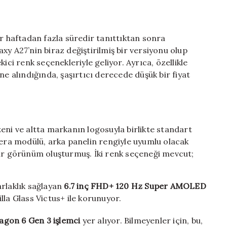
dostu
5G
telefon:
 haftadan fazla süredir tanıttıktan sonra
Galaxy
M47
xy A27’nin biraz değiştirilmiş bir versiyonu olup
için
ici renk seçenekleriyle geliyor. Ayrıca, özellikle
ne alındığında, şaşırtıcı derecede düşük bir fiyat
eni ve altta markanın logosuyla birlikte standart
ra modülü, arka panelin rengiyle uyumlu olacak
bir görünüm oluşturmuş. İki renk seçeneği mevcut;
arlaklık sağlayan
6.7 inç FHD+ 120 Hz Super AMOLED
lla Glass Victus+ ile korunuyor.
agon 6 Gen 3 işlemci
yer alıyor. Bilmeyenler için, bu,