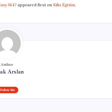
laxy M47
appeared first on
Kilis Egitim
.
Author
ak Arslan
Follow Me