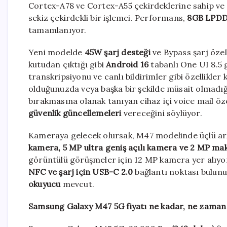
Cortex-A78 ve Cortex-A55 çekirdeklerine sahip ve
sekiz çekirdekli bir işlemci. Performans,
8GB LPDD
tamamlanıyor.
Yeni modelde
45W şarj desteği
ve Bypass şarj öze
kutudan çıktığı gibi
Android 16
tabanlı One UI 8.5 
transkripsiyonu ve canlı bildirimler gibi özellikle
olduğunuzda veya başka bir şekilde müsait olmadığı
bırakmasına olanak tanıyan cihaz içi voice mail ö
güvenlik güncellemeleri
vereceğini söylüyor.
Kameraya gelecek olursak, M47 modelinde üçlü ar
kamera, 5 MP ultra geniş açılı kamera ve 2 MP m
görüntülü görüşmeler için 12 MP kamera yer alıyor
NFC ve şarj için USB-C 2.0
bağlantı noktası bulunu
okuyucu
mevcut.
Samsung Galaxy M47 5G fiyatı ne kadar, ne zaman