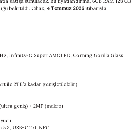
atla satışa sunulacak. Bu fiyatlandırma, 6GB RAM 128 GB
ğu belirtildi. Cihaz,
4 Temmuz 2026
itibarıyla
20Hz, Infinity-O Super AMOLED, Corning Gorilla Glass
ile 2TB’a kadar genişletilebilir)
 (ultra geniş) + 2MP (makro)
uyucu
th 5.3, USB-C 2.0, NFC