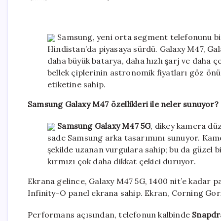
Samsung, yeni orta segment telefonunu bir
Hindistan’da piyasaya sürdü. Galaxy M47, Gala
daha büyük batarya, daha hızlı şarj ve daha çek
bellek çiplerinin astronomik fiyatları göz önü
etiketine sahip.
Samsung Galaxy M47 özellikleri ile neler sunuyor?
Samsung Galaxy M47 5G
, dikey kamera düz
sade Samsung arka tasarımını sunuyor. Kame
şekilde uzanan vurgulara sahip; bu da güzel 
kırmızı çok daha dikkat çekici duruyor.
Ekrana gelince, Galaxy M47 5G, 1400 nit’e kadar p
Infinity-O panel ekrana sahip. Ekran, Corning Gori
Performans açısından, telefonun kalbinde
Snapdr