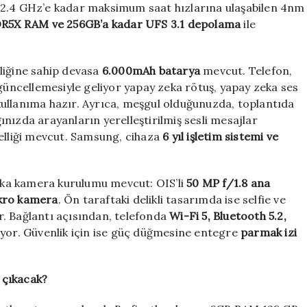
 2.4 GHz’e kadar maksimum saat hızlarına ulaşabilen 4nm
R5X RAM ve 256GB’a kadar UFS 3.1 depolama
ile
lliğine sahip devasa
6.000mAh batarya
mevcut. Telefon,
güncellemesiyle geliyor yapay zeka rötuş, yapay zeka ses
r kullanıma hazır. Ayrıca, meşgul olduğunuzda, toplantıda
nızda arayanların yerelleştirilmiş sesli mesajlar
zelliği mevcut. Samsung, cihaza
6 yıl işletim sistemi ve
ka kamera kurulumu mevcut: OIS’li
50 MP f/1.8 ana
akro kamera
. Ön taraftaki delikli tasarımda ise selfie ve
. Bağlantı açısından, telefonda
Wi-Fi 5, Bluetooth 5.2,
yor. Güvenlik için ise güç düğmesine entegre
parmak izi
 çıkacak?