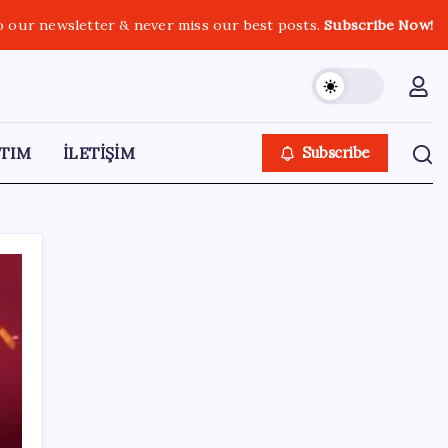
o our newsletter & never miss our best posts.
Subscribe Now!
TIM
İLETİŞİM
Subscribe
SON YAZILAR
ChatGPT Free için büyük değişiklik: Artık
metin sohbetlerinde sınır yok