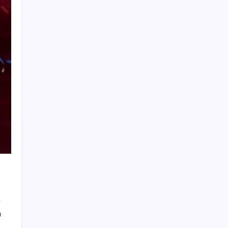
Emekli maaşı farkları bu gece hesaplara
yatıyor
Deniz suyu her zaman güvenli değil! Yağış
sonrası risk artıyor
Yarım asırlık Türk şirketi Dubaililere
satılıyor: Devir süreci başladı
LGS’de yerleştirme heyecanı… Sonuçlar
açıklandı
Protein tutkusu ömrü kısaltıyor mu? Yüksek
protein trendine yeni uyarı
TEKNOFEST Mavi Vatan 2026 Gölcük’te
Kapılarını Açıyor: Yerli Deniz Teknolojileri
Sahneye Çıkıyor
CarrefourSA’dan dikkat çeken ‘alkol’ kararı:
Stoklar bitince satış sona erecek iddiası…
ı
Türkiye’nin yeni güvenlik hattı: Siber
güvenlik