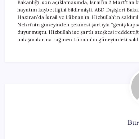
Bakanlığı, son açıklamasında, İsrail’in 2 Mart’tan b
hayatını kaybettiğini bildirmişti. ABD Dışişleri Ba
Haziran’da İsrail ve Lübnan’ın, Hizbullah’ın saldı
Nehri’nin güneyinden çekmesi şartıyla “geniş kap
duyurmuştu. Hizbullah ise şartlı ateşkesi reddettiğ
anlaşmalarına rağmen Lübnan’ın güneyindeki saldır
Bur