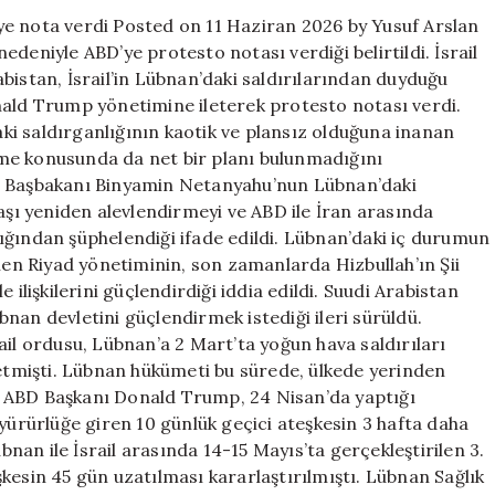
ABD’ye
D’ye nota verdi Posted on 11 Haziran 2026 by Yusuf Arslan
nota
 nedeniyle ABD’ye protesto notası verdiği belirtildi. İsrail
verdi
bistan, İsrail’in Lübnan’daki saldırılarından duyduğu
için
nald Trump yönetimine ileterek protesto notası verdi.
i saldırganlığının kaotik ve plansız olduğuna inanan
netme konusunda da net bir planı bulunmadığını
rail Başbakanı Binyamin Netanyahu’nun Lübnan’daki
vaşı yeniden alevlendirmeyi ve ABD ile İran arasında
ığından şüphelendiği ifade edildi. Lübnan’daki iç durumun
n Riyad yönetiminin, son zamanlarda Hizbullah’ın Şii
 ilişkilerini güçlendirdiği iddia edildi. Suudi Arabistan
nan devletini güçlendirmek istediği ileri sürüldü.
 ordusu, Lübnan’a 2 Mart’ta yoğun hava saldırıları
 etmişti. Lübnan hükümeti bu sürede, ülkede yerinden
tı. ABD Başkanı Donald Trump, 24 Nisan’da yaptığı
 yürürlüğe giren 10 günlük geçici ateşkesin 3 hafta daha
an ile İsrail arasında 14-15 Mayıs’ta gerçekleştirilen 3.
kesin 45 gün uzatılması kararlaştırılmıştı. Lübnan Sağlık