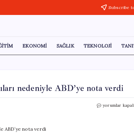
Subscribe t
ĞİTİM
EKONOMİ
SAĞLIK
TEKNOLOJİ
TANI
rıları nedeniyle ABD’ye nota verdi
Suudi
yorumlar kapal
Arabistan,
İsrail’in
saldırıları
nedeniyle