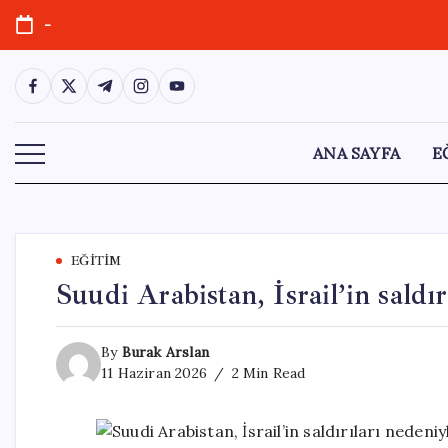
Skip
-
to
content
https://www.facebook.com/
https://twitter.com/
https://t.me/
https://www.instagram.com/
https://youtube.com/
ANA SAYFA
E
EĞITIM
Suudi Arabistan, İsrail’in saldı
By
Burak Arslan
11 Haziran 2026
2 Min Read