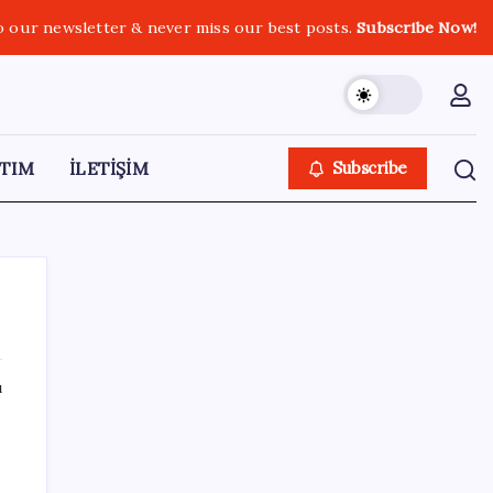
o our newsletter & never miss our best posts.
Subscribe Now!
TIM
İLETİŞİM
Subscribe
ı
SON YAZILAR
Emekli maaşı farkları bu gece hesaplara
yatıyor