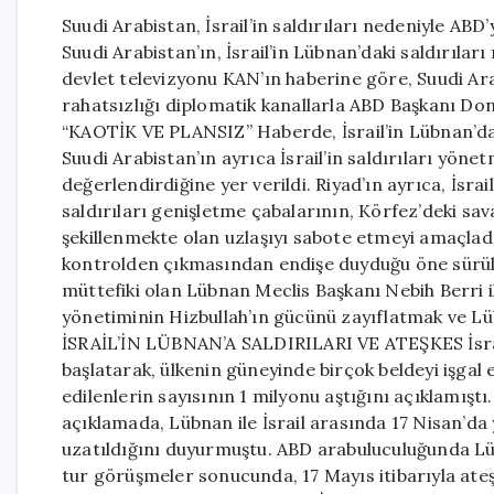
Suudi Arabistan, İsrail’in saldırıları nedeniyle AB
Suudi Arabistan’ın, İsrail’in Lübnan’daki saldırıları
devlet televizyonu KAN’ın haberine göre, Suudi Ara
rahatsızlığı diplomatik kanallarla ABD Başkanı Do
“KAOTİK VE PLANSIZ” Haberde, İsrail’in Lübnan’dak
Suudi Arabistan’ın ayrıca İsrail’in saldırıları yö
değerlendirdiğine yer verildi. Riyad’ın ayrıca, İs
saldırıları genişletme çabalarının, Körfez’deki sa
şekillenmekte olan uzlaşıyı sabote etmeyi amaçlad
kontrolden çıkmasından endişe duyduğu öne sürüle
müttefiki olan Lübnan Meclis Başkanı Nebih Berri ile
yönetiminin Hizbullah’ın gücünü zayıflatmak ve Lüb
İSRAİL’İN LÜBNAN’A SALDIRILARI VE ATEŞKES İsrail
başlatarak, ülkenin güneyinde birçok beldeyi işgal
edilenlerin sayısının 1 milyonu aştığını açıklamış
açıklamada, Lübnan ile İsrail arasında 17 Nisan’da
uzatıldığını duyurmuştu. ABD arabuluculuğunda Lübn
tur görüşmeler sonucunda, 17 Mayıs itibarıyla ateş