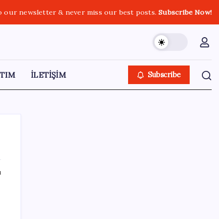
o our newsletter & never miss our best posts.
Subscribe Now!
TIM
İLETİŞİM
Subscribe
ı
SON YAZILAR
Google Messages’a Yeni Uzun Basma
Menüsü Geldi