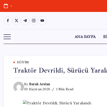
Skip
-
to
content
https://www.facebook.com/
https://twitter.com/
https://t.me/
https://www.instagram.com/
https://youtube.com/
ANA SAYFA
E
EĞITIM
Traktör Devrildi, Sürücü Yaral
By
Burak Arslan
10 Haziran 2026
1 Min Read