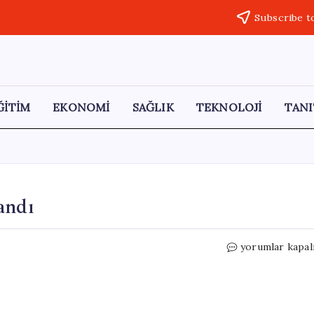
Subscribe t
ĞİTİM
EKONOMİ
SAĞLIK
TEKNOLOJİ
TANI
andı
Traktör
yorumlar kapal
Devrildi,
Sürücü
Yaralandı
için