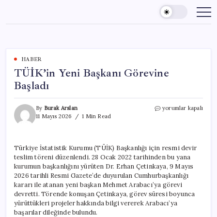
Skip
to
content
HABER
TÜİK’in Yeni Başkanı Görevine
Başladı
TÜİK’in
By
Burak Arslan
yorumlar kapalı
Yeni
11 Mayıs 2026
1 Min Read
Başkanı
Görevine
Başladı
Türkiye İstatistik Kurumu (TÜİK) Başkanlığı için resmi devir
için
teslim töreni düzenlendi. 28 Ocak 2022 tarihinden bu yana
kurumun başkanlığını yürüten Dr. Erhan Çetinkaya, 9 Mayıs
2026 tarihli Resmi Gazete’de duyurulan Cumhurbaşkanlığı
kararı ile atanan yeni başkan Mehmet Arabacı’ya görevi
devretti. Törende konuşan Çetinkaya, görev süresi boyunca
yürüttükleri projeler hakkında bilgi vererek Arabacı’ya
başarılar dileğinde bulundu.