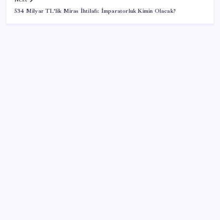
534 Milyar TL’lik Miras İhtilafı: İmparatorluk Kimin Olacak?
SON YAZILAR
Google Messages’a Yeni Uzun Basma Menüsü Geldi
İş Bankası’nda üst düzey görev değişimi: Hakan Aran
görevinden ayrılıyor
Tarihi borsa çöküşü: ‘Kaybedenler Kulübü’ siyasi parti
kuruyor!
Huawei Nova 16 SE 8500mAh Batarya ve Uydu
Bağlantısı ile Tanıtıldı