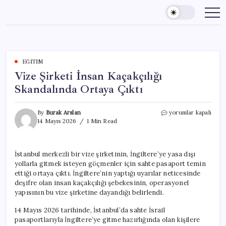
Skip
to
content
EĞITIM
Vize Şirketi İnsan Kaçakçılığı
Skandalında Ortaya Çıktı
Vize
By
Burak Arslan
yorumlar kapalı
Şirketi
14 Mayıs 2026
1 Min Read
İnsan
Kaçakçılığı
Skandalında
İstanbul merkezli bir vize şirketinin, İngiltere’ye yasa dışı
Ortaya
yollarla gitmek isteyen göçmenler için sahte pasaport temin
Çıktı
için
ettiği ortaya çıktı. İngiltere’nin yaptığı uyarılar neticesinde
deşifre olan insan kaçakçılığı şebekesinin, operasyonel
yapısının bu vize şirketine dayandığı belirlendi.
14 Mayıs 2026 tarihinde, İstanbul’da sahte İsrail
pasaportlarıyla İngiltere’ye gitme hazırlığında olan kişilere