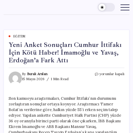
Skip
to
content
EĞITIM
Yeni Anket Sonuçları Cumhur İttifakı
İçin Kötü Haber! İmamoğlu ve Yavaş,
Erdoğan’a Fark Attı
Yeni
By
Burak Arslan
yorumlar kapalı
Anket
15 Mayıs 2026
1 Min Read
Sonuçları
Cumhur
İttifakı
Son kamuoyu araştırmaları, Cumhur İttifakı’nın durumunu
İçin
zorlaştıran sonuçlar ortaya koyuyor. Araştırmacı Tamer
Kötü
Haber!
Bolat’ın verilerine göre, halkın yüzde 55’i erken seçim talep
İmamoğlu
ediyor. Yapılan ankette Cumhuriyet Halk Partisi (CHP) yüzde
ve
36 oy oranıyla birinci parti olarak öne çıkarken, İBB Başkanı
Yavaş,
Ekrem İmamoğlu ve ABB Başkanı Mansur Yavaş,
Erdoğan’a
Cumhurbaşkanı Recep Tayyip Erdoğan’a karşı yapılan tüm