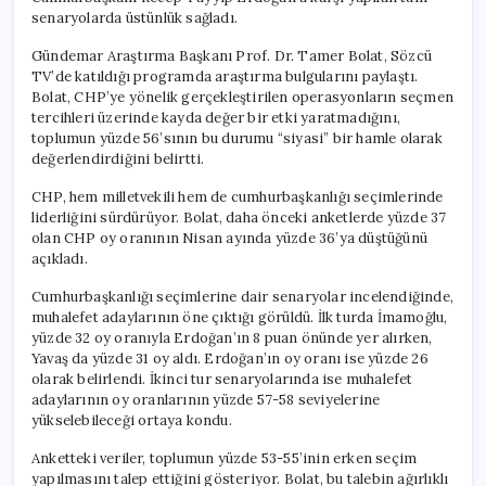
Fark
senaryolarda üstünlük sağladı.
Attı
için
Gündemar Araştırma Başkanı Prof. Dr. Tamer Bolat, Sözcü
TV’de katıldığı programda araştırma bulgularını paylaştı.
Bolat, CHP’ye yönelik gerçekleştirilen operasyonların seçmen
tercihleri üzerinde kayda değer bir etki yaratmadığını,
toplumun yüzde 56’sının bu durumu “siyasi” bir hamle olarak
değerlendirdiğini belirtti.
CHP, hem milletvekili hem de cumhurbaşkanlığı seçimlerinde
liderliğini sürdürüyor. Bolat, daha önceki anketlerde yüzde 37
olan CHP oy oranının Nisan ayında yüzde 36’ya düştüğünü
açıkladı.
Cumhurbaşkanlığı seçimlerine dair senaryolar incelendiğinde,
muhalefet adaylarının öne çıktığı görüldü. İlk turda İmamoğlu,
yüzde 32 oy oranıyla Erdoğan’ın 8 puan önünde yer alırken,
Yavaş da yüzde 31 oy aldı. Erdoğan’ın oy oranı ise yüzde 26
olarak belirlendi. İkinci tur senaryolarında ise muhalefet
adaylarının oy oranlarının yüzde 57-58 seviyelerine
yükselebileceği ortaya kondu.
Anketteki veriler, toplumun yüzde 53-55’inin erken seçim
yapılmasını talep ettiğini gösteriyor. Bolat, bu talebin ağırlıklı