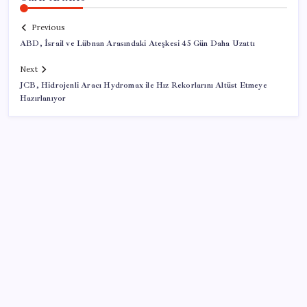
Previous
ABD, İsrail ve Lübnan Arasındaki Ateşkesi 45 Gün Daha Uzattı
Next
JCB, Hidrojenli Aracı Hydromax ile Hız Rekorlarını Altüst Etmeye
Hazırlanıyor
SON YAZILAR
İş Bankası’nda üst düzey görev değişimi: Hakan Aran
görevinden ayrılıyor