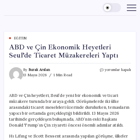
Skip
to
content
EĞITIM
ABD ve Çin Ekonomik Heyetleri
Seul’de Ticaret Müzakereleri Yaptı
ABD
By
Burak Arslan
yorumlar kapalı
ve
13 Mayıs 2026
1 Min Read
Çin
Ekonomik
Heyetleri
ABD ve Çin heyetleri, Seul’de yeni bir ekonomik ve ticari
Seul’de
müzakere turunda bir araya geldi. Görüşmelerde iki ülke
Ticaret
Müzakereleri
arasındaki ticaret meseleleri üzerinde durulurken, temasların
Yaptı
yapıcı bir ortamda gerçekleştiği bildirildi. 13 Mayıs 2026
için
tarihinde gerçekleşen buluşmada, ABD’nin eski Başkanı
Donald Trump’ın Çin ziyareti öncesi önemli adımlar atıldı.
Hı Lifıng ve Scott Bessent arasında yapılan görüşme, ülkeler