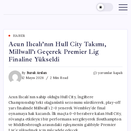
Skip
to
content
HABER
Acun Ilıcalı’nın Hull City Takımı,
Millwall’ı Geçerek Premier Lig
Finaline Yükseldi
Acun
By
Burak Arslan
yorumlar kapalı
Ilıcalı’nın
12 Mayıs 2026
2 Min Read
Hull
City
Takımı,
Acun Ilıcalı’nın sahip olduğu Hull City, İngiltere
Millwall’ı
Championship’teki olağanüstü sezonunu sürdürerek, play-off
Geçerek
Premier
yarı finalinde Millwall’ı 2-0 yenerek Wembley’de final
Lig
oynamaya hak kazandı. İlk maçta 0-0 berabere kalan Hull City,
Finaline
rövanşta etkileyici bir performans sergileyerek Southampton
Yükseldi
ve Middlesbrough arasındaki eşleşmenin galibiyle Premier
için
Lig’e yükselmek için mücadele edecek.