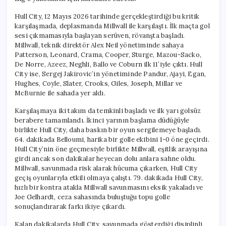
Hull City, 12 Mayıs 2026 tarihinde gerçekleştirdiği bu kritik
karşılaşmada, deplasmanda Millwall ile karşılaştı. İlk maçta gol
sesi çıkmamasıyla başlayan serüven, rövanşta başladı.
Millwall, teknik direktör Alex Neil yönetiminde sahaya
Patterson, Leonard, Crama, Cooper, Sturge, Mazou-Sacko,
De Norre, Azeez, Neghli, Ballo ve Coburn ilk 11’iyle çıktı. Hull
City ise, Sergej Jakirovic’in yönetiminde Pandur, Ajayi, Egan,
Hughes, Coyle, Slater, Crooks, Giles, Joseph, Millar ve
McBurnie ile sahada yer aldı.
Karşılaşmaya iki takım da temkinli başladı ve ilk yarı golsüz
berabere tamamlandı. İkinci yarının başlama düdüğüyle
birlikte Hull City, daha baskın bir oyun sergilemeye başladı.
64. dakikada Belloumi, harika bir golle ekibini 1-0 öne geçirdi.
Hull City’nin öne geçmesiyle birlikte Millwall, eşitlik arayışına
girdi ancak son dakikalar heyecan dolu anlara sahne oldu.
Millwall, savunmada risk alarak hücuma çıkarken, Hull City
geçiş oyunlarıyla etkili olmaya çalıştı. 79. dakikada Hull City,
hızlı bir kontra atakla Millwall savunmasını eksik yakaladı ve
Joe Gelhardt, ceza sahasında buluştuğu topu golle
sonuçlandırarak farkı ikiye çıkardı.
Kalan dakikalarda Hull City, savunmada gösterdiği disiplinli