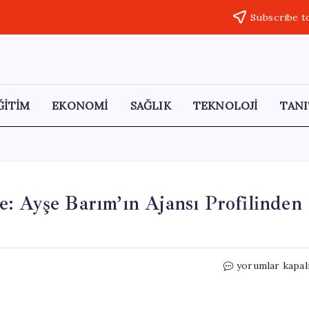
Subscribe t
ĞİTİM
EKONOMİ
SAĞLIK
TEKNOLOJİ
TANI
: Ayşe Barım’ın Ajansı Profilinden
Hande
yorumlar kapal
Erçel’den
Şaşırtan
Hamle: