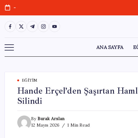
Skip
-
to
content
https://www.facebook.com/
https://twitter.com/
https://t.me/
https://www.instagram.com/
https://youtube.com/
ANA SAYFA
E
EĞITIM
Hande Erçel’den Şaşırtan Hamle
Silindi
By
Burak Arslan
12 Mayıs 2026
1 Min Read