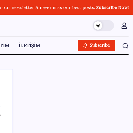
o our newsletter & never miss our best posts.
Subscribe Now!
TIM
İLETİŞİM
Subscribe
SON YAZILAR
ı
Emekli maaşı farkları bu gece hesaplara
yatıyor