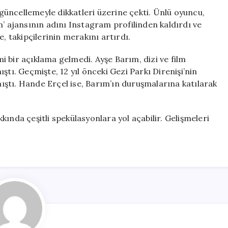
Ayşe
üncellemeyle dikkatleri üzerine çekti. Ünlü oyuncu,
Barım’ın
m’ ajansının adını Instagram profilinden kaldırdı ve
Ajansı
, takipçilerinin merakını artırdı.
Profilinden
Silindi
 bir açıklama gelmedi. Ayşe Barım, dizi ve film
için
ştı. Geçmişte, 12 yıl önceki Gezi Parkı Direnişi’nin
nmıştı. Hande Erçel ise, Barım’ın duruşmalarına katılarak
akkında çeşitli spekülasyonlara yol açabilir. Gelişmeleri