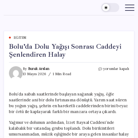
Skip
to
content
EĞITIM
Bolu’da Dolu Yağışı Sonrası Caddeyi
Şenlendiren Halay
Bolu’da
By
Burak Arslan
yorumlar kapalı
Dolu
13 Mayıs 2026
1 Min Read
Yağışı
Sonrası
Caddeyi
Bolu’da sabah saatlerinde başlayan sağanak yağış, öğle
Şenlendiren
saatlerinde ani bir dolu fırtınasına dönüştü. Yarım saat süren
Halay
için
bu yoğun yağış, şehrin en hareketli caddelerinden birini beyaz
bir örtü ile kaplayarak farklı bir manzara ortaya çıkardı.
Yağmur ve dolunun ardından, İzzet Baysal Caddesi’nde
kalabalık bir vatandaş grubu toplandı. Dolu birikintileri
umursanmadan, müzik eşliğinde bir araya gelen insanlar halay