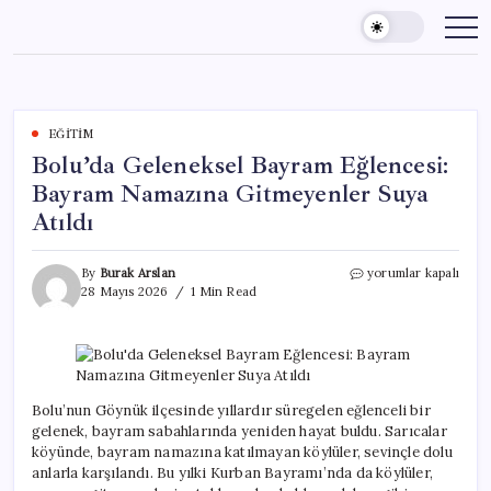
Skip
to
content
EĞITIM
Bolu’da Geleneksel Bayram Eğlencesi:
Bayram Namazına Gitmeyenler Suya
Atıldı
Bolu’da
By
Burak Arslan
yorumlar kapalı
Geleneksel
28 Mayıs 2026
1 Min Read
Bayram
Eğlencesi:
Bayram
Namazına
Gitmeyenler
Suya
Bolu’nun Göynük ilçesinde yıllardır süregelen eğlenceli bir
Atıldı
gelenek, bayram sabahlarında yeniden hayat buldu. Sarıcalar
için
köyünde, bayram namazına katılmayan köylüler, sevinçle dolu
anlarla karşılandı. Bu yılki Kurban Bayramı’nda da köylüler,