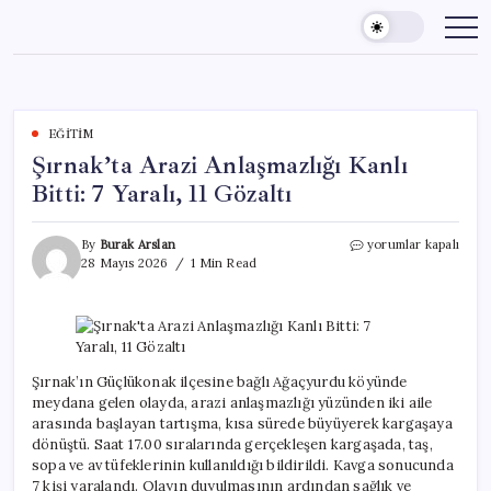
Skip
to
content
EĞITIM
Şırnak’ta Arazi Anlaşmazlığı Kanlı
Bitti: 7 Yaralı, 11 Gözaltı
Şırnak’ta
By
Burak Arslan
yorumlar kapalı
Arazi
28 Mayıs 2026
1 Min Read
Anlaşmazlığı
Kanlı
Bitti:
7
Yaralı,
11
Şırnak’ın Güçlükonak ilçesine bağlı Ağaçyurdu köyünde
Gözaltı
meydana gelen olayda, arazi anlaşmazlığı yüzünden iki aile
için
arasında başlayan tartışma, kısa sürede büyüyerek kargaşaya
dönüştü. Saat 17.00 sıralarında gerçekleşen kargaşada, taş,
sopa ve av tüfeklerinin kullanıldığı bildirildi. Kavga sonucunda
7 kişi yaralandı. Olayın duyulmasının ardından sağlık ve