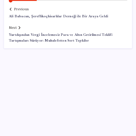
Previous
Ali Babacan, Şereflikoçhisarlılar Derneği ile Bir Araya Geldi
Next
Yurtdışından Vergi İncelemesiz Para ve Altın Getirilmesi Teklifi
Tartışmaları Sürüyor: Muhalefetten Sert Tepkiler
SON YAZILAR
Google Messages’a Yeni Uzun Basma Menüsü Geldi
İş Bankası’nda üst düzey görev değişimi: Hakan Aran