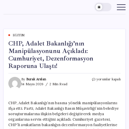
Skip
to
content
EĞITIM
CHP, Adalet Bakanlığı’nın
Manipülasyonunu Açıkladı:
Cumhuriyet, Dezenformasyon
Raporuna Ulaştı!
CHP,
By
Burak Arslan
yorumlar kapalı
Adalet
14 Mayıs 2026
2 Min Read
Bakanlığı’nın
Manipülasyonunu
Açıkladı:
CHP, Adalet Bakanlığı’nın basına yönelik manipülasyonlarını
Cumhuriyet,
ifşa etti. Parti, Adalet Bakanlığı Basın Müşavirliği’nin belediye
Dezenformasyon
Raporuna
soruşturmalarına ilişkin belgeleri değiştirerek medya
Ulaştı!
organlarına servis ettiğini açıkladı. Cumhuriyet gazetesi,
için
CHP’li avukatların bakanlığın dezenformasyon faaliyetlerine