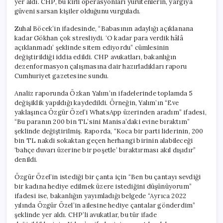
yer aldı. CHP, bu kirli operasyonları yürütenlerin, yargıya
güveni sarsan kişiler olduğunu vurguladı.
Zuhal Böcek’in ifadesinde, “Babasının adaylığı açıklanana
kadar Gökhan çok stresliydi. ‘O kadar para verdik hâlâ
açıklanmadı’ şeklinde sitem ediyordu” cümlesinin
değiştirildiği iddia edildi. CHP avukatları, bakanlığın
dezenformasyon çalışmasına dair hazırladıkları raporu
Cumhuriyet gazetesine sundu.
Analiz raporunda Özkan Yalım’ın ifadelerinde toplamda 5
değişiklik yapıldığı kaydedildi. Örneğin, Yalım’ın “Eve
yaklaşınca Özgür Özel’i WhatsApp üzerinden aradım” ifadesi,
“Bu paranın 200 bin TL’sini Manisa’daki evine bıraktım”
şeklinde değiştirilmiş. Raporda, “Koca bir parti liderinin, 200
bin TL nakdi sokaktan geçen herhangi birinin alabileceği
‘bahçe duvarı üzerine bir poşetle’ bıraktırması akıl dışıdır”
denildi.
Özgür Özel’in istediği bir çanta için “Ben bu çantayı sevdiği
bir kadına hediye edilmek üzere istediğini düşünüyorum”
ifadesi ise, bakanlığın yayımladığı belgede “Ayrıca 2022
yılında Özgür Özel’in ailesine hediye çantalar gönderdim”
şeklinde yer aldı. CHP’li avukatlar, bu tür ifade