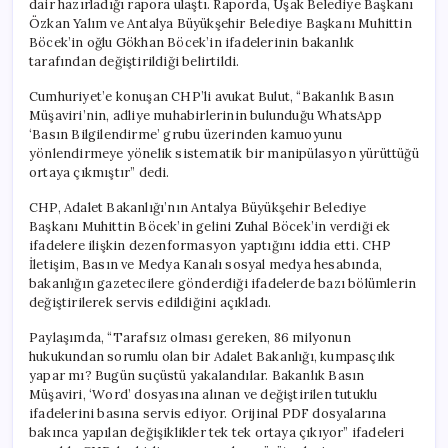
dair hazırladığı rapora ulaştı. Raporda, Uşak Belediye Başkanı
Özkan Yalım ve Antalya Büyükşehir Belediye Başkanı Muhittin
Böcek’in oğlu Gökhan Böcek’in ifadelerinin bakanlık
tarafından değiştirildiği belirtildi.
Cumhuriyet’e konuşan CHP’li avukat Bulut, “Bakanlık Basın
Müşaviri’nin, adliye muhabirlerinin bulunduğu WhatsApp
‘Basın Bilgilendirme’ grubu üzerinden kamuoyunu
yönlendirmeye yönelik sistematik bir manipülasyon yürüttüğü
ortaya çıkmıştır” dedi.
CHP, Adalet Bakanlığı’nın Antalya Büyükşehir Belediye
Başkanı Muhittin Böcek’in gelini Zuhal Böcek’in verdiği ek
ifadelere ilişkin dezenformasyon yaptığını iddia etti. CHP
İletişim, Basın ve Medya Kanalı sosyal medya hesabında,
bakanlığın gazetecilere gönderdiği ifadelerde bazı bölümlerin
değiştirilerek servis edildiğini açıkladı.
Paylaşımda, “Tarafsız olması gereken, 86 milyonun
hukukundan sorumlu olan bir Adalet Bakanlığı, kumpasçılık
yapar mı? Bugün suçüstü yakalandılar. Bakanlık Basın
Müşaviri, ‘Word’ dosyasına alınan ve değiştirilen tutuklu
ifadelerini basına servis ediyor. Orijinal PDF dosyalarına
bakınca yapılan değişiklikler tek tek ortaya çıkıyor” ifadeleri