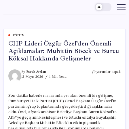
Skip
to
content
EĞITIM
CHP Lideri Özgür Özel’den Önemli
Açıklamalar: Muhittin Böcek ve Burcu
Köksal Hakkında Gelişmeler
CHP
By
Burak Arslan
yorumlar kapalı
Lideri
12 Mayıs 2026
1 Min Read
Özgür
Özel’den
Önemli
Son dakika haberleri arasında yer alan önemli bir gelişme,
Açıklamalar:
Cumhuriyet Halk Partisi (CHP) Genel Başkanı Özgür Özel’in
Muhittin
Böcek
partisinin grup toplantısında gerçekleştirdiği açıklamalar
ve
oldu. Özel, Afyonkarahisar Belediye Başkanı Burcu Köksal’ın
Burcu
AKP’ye geçişinin kesinleşmesi ve tutuklu Antalya Büyükşehir
Köksal
Belediye Başkanı Muhittin Böcek’in etkin pişmanlık
Hakkında
başvurusunda bulunmasıyla ilgili yorumlarda bulundu.