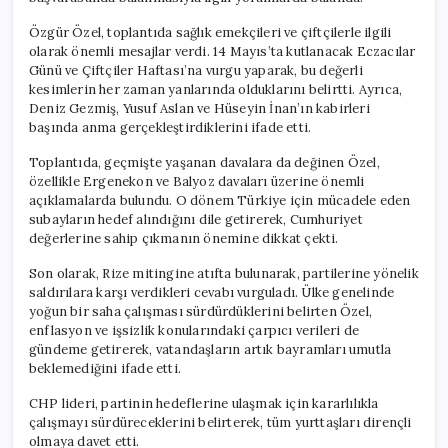
Gelişmeler
için
Özgür Özel, toplantıda sağlık emekçileri ve çiftçilerle ilgili
olarak önemli mesajlar verdi. 14 Mayıs’ta kutlanacak Eczacılar
Günü ve Çiftçiler Haftası’na vurgu yaparak, bu değerli
kesimlerin her zaman yanlarında olduklarını belirtti. Ayrıca,
Deniz Gezmiş, Yusuf Aslan ve Hüseyin İnan’ın kabirleri
başında anma gerçekleştirdiklerini ifade etti.
Toplantıda, geçmişte yaşanan davalara da değinen Özel,
özellikle Ergenekon ve Balyoz davaları üzerine önemli
açıklamalarda bulundu. O dönem Türkiye için mücadele eden
subayların hedef alındığını dile getirerek, Cumhuriyet
değerlerine sahip çıkmanın önemine dikkat çekti.
Son olarak, Rize mitingine atıfta bulunarak, partilerine yönelik
saldırılara karşı verdikleri cevabı vurguladı. Ülke genelinde
yoğun bir saha çalışması sürdürdüklerini belirten Özel,
enflasyon ve işsizlik konularındaki çarpıcı verileri de
gündeme getirerek, vatandaşların artık bayramları umutla
beklemediğini ifade etti.
CHP lideri, partinin hedeflerine ulaşmak için kararlılıkla
çalışmayı sürdüreceklerini belirterek, tüm yurttaşları dirençli
olmaya davet etti.