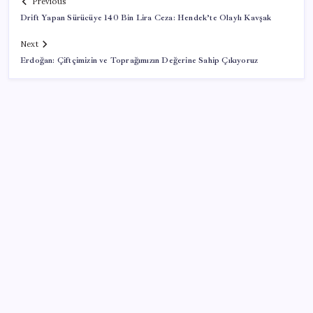
Previous
Drift Yapan Sürücüye 140 Bin Lira Ceza: Hendek’te Olaylı Kavşak
Next
Erdoğan: Çiftçimizin ve Toprağımızın Değerine Sahip Çıkıyoruz
SON YAZILAR
KPSS ÖN LİSANS BAŞVURUSU NE ZAMAN BİTİYOR?
2026 Ön lisans KPSS başvuru ve sınav tarihi bilgileri
Sakarya’da acı olay: Devrilen traktörün altında can
verdi