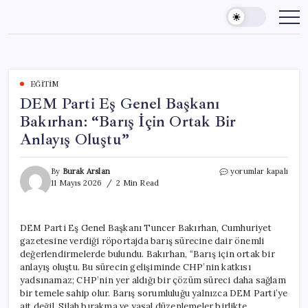
Skip
to
content
EĞITIM
DEM Parti Eş Genel Başkanı
Bakırhan: “Barış İçin Ortak Bir
Anlayış Oluştu”
DEM
By
Burak Arslan
yorumlar kapalı
Parti
11 Mayıs 2026
2 Min Read
Eş
Genel
Başkanı
DEM Parti Eş Genel Başkanı Tuncer Bakırhan, Cumhuriyet
Bakırhan:
gazetesine verdiği röportajda barış sürecine dair önemli
“Barış
İçin
değerlendirmelerde bulundu. Bakırhan, “Barış için ortak bir
Ortak
anlayış oluştu. Bu sürecin gelişiminde CHP’nin katkısı
Bir
yadsınamaz; CHP’nin yer aldığı bir çözüm süreci daha sağlam
Anlayış
bir temele sahip olur. Barış sorumluluğu yalnızca DEM Parti’ye
Oluştu”
ait değil. Silah bırakma ve yasal düzenlemeler birlikte