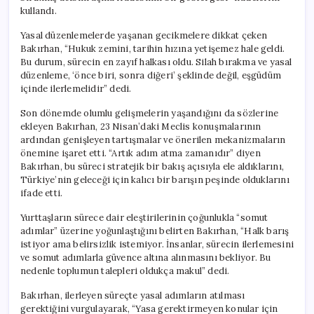
kullandı.
Yasal düzenlemelerde yaşanan gecikmelere dikkat çeken
Bakırhan, “Hukuk zemini, tarihin hızına yetişemez hale geldi.
Bu durum, sürecin en zayıf halkası oldu. Silah bırakma ve yasal
düzenleme, ‘önce biri, sonra diğeri’ şeklinde değil, eşgüdüm
içinde ilerlemelidir” dedi.
Son dönemde olumlu gelişmelerin yaşandığını da sözlerine
ekleyen Bakırhan, 23 Nisan’daki Meclis konuşmalarının
ardından genişleyen tartışmalar ve önerilen mekanizmaların
önemine işaret etti. “Artık adım atma zamanıdır” diyen
Bakırhan, bu süreci stratejik bir bakış açısıyla ele aldıklarını,
Türkiye’nin geleceği için kalıcı bir barışın peşinde olduklarını
ifade etti.
Yurttaşların sürece dair eleştirilerinin çoğunlukla “somut
adımlar” üzerine yoğunlaştığını belirten Bakırhan, “Halk barış
istiyor ama belirsizlik istemiyor. İnsanlar, sürecin ilerlemesini
ve somut adımlarla güvence altına alınmasını bekliyor. Bu
nedenle toplumun talepleri oldukça makul” dedi.
Bakırhan, ilerleyen süreçte yasal adımların atılması
gerektiğini vurgulayarak, “Yasa gerektirmeyen konular için