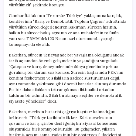
için
yürütülmeli” şeklinde konuştu.
Cumhur İttifakı’nın “Terörsüz Türkiye” yaklaşımına karşılık,
kendilerinin “Barış ve Demokratik Toplum Çağrısı” adı altında
yürütülen süreci değerlendiren Bakırhan, sürecin hızının,
halkın bu sürece bakış açısının ve ana muhalefetin rolünün
yanı sıra TBMM’deki 23 Nisan özel oturumunda yaptığı
konuşmayı da ele aldı.
Bakırhan, sürecin ilerleyişinde bir yavaşlama olduğunu ancak
tarih açısından önemli gelişmelerin yaşandığını vurguladı.
“Çatışma ve barış deneyimlerinde dünya genelinde pek az
görülmüş bir durum söz konusu. Sürecin başlarında PKK’nın
kendini feshetmesi ve silahların sadece susturulması değil,
aynı zamanda yakılması gibi önemli kararlar alınmış durumda.
Bu, bir daha silahların tekrar çıkması ihtimalini ortadan
kaldıran bir adımdır. Silah bırakmayı seçtiler ve demokratik
siyasete yöneldiler” dedi.
Bakırhan, meclisin bu tarihi çağrıya kayıtsız kalmadığını
belirterek, “Türkiye tarihinde ilk kez, Kürt meselesinin
çözümü ve barış için bu denli geniş bir siyasal konsensüs
oluşturuldu; bir komisyon kuruldu. Bu gelişmeler, yılların
birikmiş acısını aşma iradesinin bir göstergesi” ifadelerini