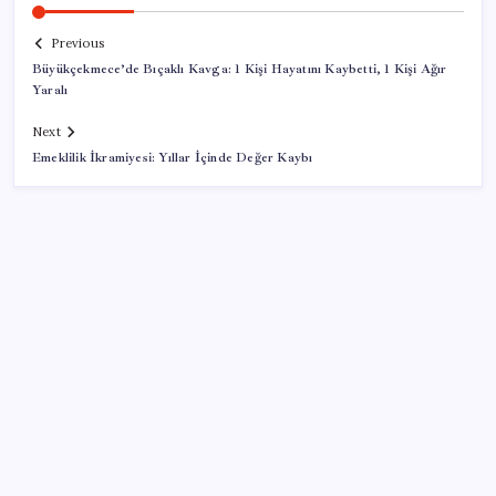
Previous
Büyükçekmece’de Bıçaklı Kavga: 1 Kişi Hayatını Kaybetti, 1 Kişi Ağır
Yaralı
Next
Emeklilik İkramiyesi: Yıllar İçinde Değer Kaybı
SON YAZILAR
Google Messages’a Yeni Uzun Basma Menüsü Geldi
İş Bankası’nda üst düzey görev değişimi: Hakan Aran