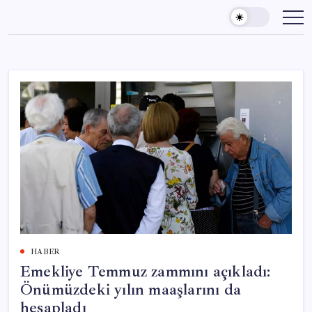
Skip
to
content
HABER
Emekliye Temmuz zammını açıkladı:
Önümüzdeki yılın maaşlarını da
hesapladı