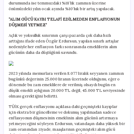
durumunda ise temmuzdaki %18’lik zammın üzerine
önümüzdeki yılın ocak ayında %10’luk bir artış yapılacak.
“ALIM GÜCÜ KAYBI TELAFİ EDİLMEDEN ENFLASYONUN
DÜŞMESİ YETMEZ”
Açlık ve yoksulluk sınırının çarşı pazarda çok daha hızlı
arttığını ifade eden Özgür Erdursun, yapılan sınırlı artışlar
nedeniyle her enflasyon farkı sonrasında emeklilerin alım
gücünün daha da düştüğünü savundu.
2023 yılında memurlara verilen 8.077 liralık seyyanen zammın
bugünkü değerinin 25.000 liranın üzerinde olduğunu, eğer o
dönemde bu zam emeklilere de verilmiş olsaydı bugün en
düşük emekli aylığının 20.000 TL değil, 45.000 TL seviyesinde
olması gerektiğini belirtti.
TÜİK gerçek enflasyonu açıklasa dahi geçmişteki kayıplar
için ekstra bir güncelleme ve dokunuş yapılmadan sadece
enflasyonun düşmesinin emeklinin alım gücünü artırmaya
yetmeyeceğini söyleyen Erdursun, vatandaşın daha yüksek bir
zam oranından ziyade, maaşlarının geçmişteki alım gücü