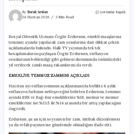
Emekliye
By
Burak Arslan
yorumlar kapalı
Temmuz
24 Haziran 2026
3 Min Read
zammını
açıkladı:
Önümüzdeki
Sosyal Güvenlik Uzmanı Özgür Erdursun, emekli maaşlarına
yılın
temmuz ayında yapılacak zam oranlarına dair dikkat çeken
maaşlarını
da
açıklamalarda bulundu. Halk TV yayınında tek tek
hesapladı
hesaplamalarını paylaşan Özgür Erdursun, enflasyon
için
oranlarının beklendiği gibi gelmesi durumunda önümüzdeki
yıl verilecek zamlı maaş rakamlarını da verdi.
EMEKLİYE TEMMUZ ZAMMINI AÇIKLADI
Haziran ayı enflasyonunun açıklanmasıyla birlikte 6 aylık
enflasyon farkının netleşeceğini belirten Erdursun, temmuz
ayında SSK ve Bağ-Kur emeklilerine %18, memur ve memur
emeklilerine ise %13.5 ile %14 arasında bir artış yapılacağını
öngördü.
Erdursun, şu an için seyyanen bir zam, intibak düzenlemesi
ya da refah payının ise gündemde olmadığını ifade etti.