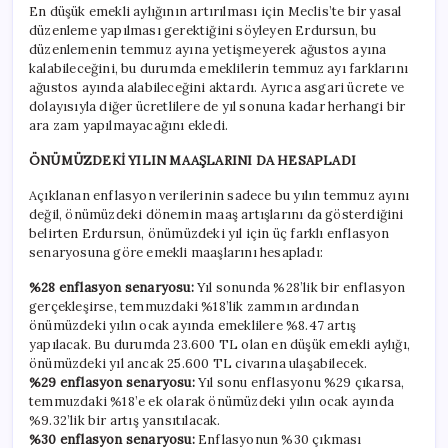
En düşük emekli aylığının artırılması için Meclis’te bir yasal
düzenleme yapılması gerektiğini söyleyen Erdursun, bu
düzenlemenin temmuz ayına yetişmeyerek ağustos ayına
kalabileceğini, bu durumda emeklilerin temmuz ayı farklarını
ağustos ayında alabileceğini aktardı. Ayrıca asgari ücrete ve
dolayısıyla diğer ücretlilere de yıl sonuna kadar herhangi bir
ara zam yapılmayacağını ekledi.
ÖNÜMÜZDEKİ YILIN MAAŞLARINI DA HESAPLADI
Açıklanan enflasyon verilerinin sadece bu yılın temmuz ayını
değil, önümüzdeki dönemin maaş artışlarını da gösterdiğini
belirten Erdursun, önümüzdeki yıl için üç farklı enflasyon
senaryosuna göre emekli maaşlarını hesapladı:
%28 enflasyon senaryosu:
Yıl sonunda %28’lik bir enflasyon
gerçekleşirse, temmuzdaki %18’lik zammın ardından
önümüzdeki yılın ocak ayında emeklilere %8.47 artış
yapılacak. Bu durumda 23.600 TL olan en düşük emekli aylığı,
önümüzdeki yıl ancak 25.600 TL civarına ulaşabilecek.
%29 enflasyon senaryosu:
Yıl sonu enflasyonu %29 çıkarsa,
temmuzdaki %18’e ek olarak önümüzdeki yılın ocak ayında
%9.32’lik bir artış yansıtılacak.
%30 enflasyon senaryosu:
Enflasyonun %30 çıkması