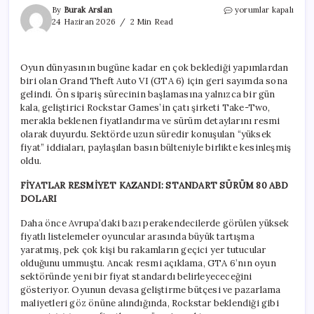
GTA
By
Burak Arslan
yorumlar kapalı
6
24 Haziran 2026
2 Min Read
satış
fiyatı
resmen
Oyun dünyasının bugüne kadar en çok beklediği yapımlardan
açıklandı:
biri olan Grand Theft Auto VI (GTA 6) için geri sayımda sona
Ön
siparişler
gelindi. Ön sipariş sürecinin başlamasına yalnızca bir gün
yarın
kala, geliştirici Rockstar Games’in çatı şirketi Take-Two,
başlıyor
merakla beklenen fiyatlandırma ve sürüm detaylarını resmi
için
olarak duyurdu. Sektörde uzun süredir konuşulan “yüksek
fiyat” iddiaları, paylaşılan basın bülteniyle birlikte kesinleşmiş
oldu.
FİYATLAR RESMİYET KAZANDI: STANDART SÜRÜM 80 ABD
DOLARI
Daha önce Avrupa’daki bazı perakendecilerde görülen yüksek
fiyatlı listelemeler oyuncular arasında büyük tartışma
yaratmış, pek çok kişi bu rakamların geçici yer tutucular
olduğunu ummuştu. Ancak resmi açıklama, GTA 6’nın oyun
sektöründe yeni bir fiyat standardı belirleyececeğini
gösteriyor. Oyunun devasa geliştirme bütçesi ve pazarlama
maliyetleri göz önüne alındığında, Rockstar beklendiği gibi