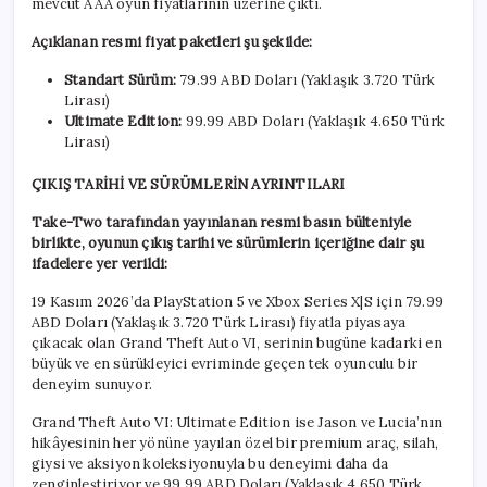
mevcut AAA oyun fiyatlarının üzerine çıktı.
Açıklanan resmi fiyat paketleri şu şekilde:
Standart Sürüm:
79.99 ABD Doları (Yaklaşık 3.720 Türk
Lirası)
Ultimate Edition:
99.99 ABD Doları (Yaklaşık 4.650 Türk
Lirası)
ÇIKIŞ TARİHİ VE SÜRÜMLERİN AYRINTILARI
Take-Two tarafından yayınlanan resmi basın bülteniyle
birlikte, oyunun çıkış tarihi ve sürümlerin içeriğine dair şu
ifadelere yer verildi:
19 Kasım 2026’da PlayStation 5 ve Xbox Series X|S için 79.99
ABD Doları (Yaklaşık 3.720 Türk Lirası) fiyatla piyasaya
çıkacak olan Grand Theft Auto VI, serinin bugüne kadarki en
büyük ve en sürükleyici evriminde geçen tek oyunculu bir
deneyim sunuyor.
Grand Theft Auto VI: Ultimate Edition ise Jason ve Lucia’nın
hikâyesinin her yönüne yayılan özel bir premium araç, silah,
giysi ve aksiyon koleksiyonuyla bu deneyimi daha da
zenginleştiriyor ve 99.99 ABD Doları (Yaklaşık 4.650 Türk