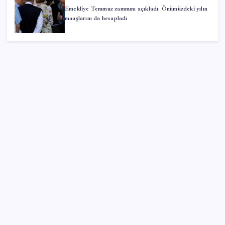
Emekliye Temmuz zammını açıkladı: Önümüzdeki yılın
maaşlarını da hesapladı
SON YAZILAR
Google Messages’a Yeni Uzun Basma Menüsü Geldi
İş Bankası’nda üst düzey görev değişimi: Hakan Aran
görevinden ayrılıyor
Tarihi borsa çöküşü: ‘Kaybedenler Kulübü’ siyasi parti
kuruyor!