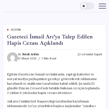
Skip
to
content
EĞITIM
Gazeteci İsmail Arı’ya Talep Edilen
Hapis Cezası Açıklandı
Gazeteci
By
Burak Arslan
yorumlar kapalı
İsmail
13 Mayıs 2026
1 Min Read
Arı’ya
Talep
Edilen
Eğitim Gazetecisi İsmail Arı hakkında, yaptığı haberler ve
Hapis
sosyal medya paylaşımları gerekçe gösterilerek iddianame
Cezası
Açıklandı
hazırlandı ve mahkeme tarafından kabul edildi. Şu anda 52
için
gündür Sincan Cezaevi’nde tutuklu bulunan Arı için toplamda
2 yıldan 6 yıla kadar hapis cezası isteniyor.
Ankara Cumhuriyet Başsavcılığı tarafından hazırlanan
iddianamede Arı’ya yöneltilen başlıca suçlamalar “yanıltıcı