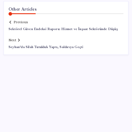
Other Articles
Previous
Sektörel Güven Endeksi Raporu: Hizmet ve İnşaat Sektöründe Düşüş
Next
Seyhan’da Silah Tutukluk Yaptı, Saldırıya Geçti
SON YAZILAR
Huawei Nova 16 SE 8500mAh Batarya ve Uydu