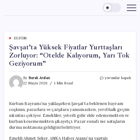
Skip
to
content
EĞITIM
Şavşat’ta Yüksek Fiyatlar Yurttaşları
Zorluyor: “Otelde Kalıyorum, Yarı Tok
Geziyorum”
Şavşat’ta
By
Burak Arslan
yorumlar kapalı
Yüksek
22 Mayıs 2026
1 Min Read
Fiyatlar
Yurttaşları
Zorluyor:
Kurban Bayramı’na yaklaşırken Şavşat’ta beklenen bayram
“Otelde
coşkusu, pazarlara ve çarşılara yansımazken, yerel halk geçim
Kalıyorum,
Yarı
sıkıntısı çekiyor. Emekliler, yeterli gelir elde edememekten ve
Tok
kurban kesememekten şikayetçi. Pazar esnafı ise satışların
Geziyorum”
durma noktasına geldiğini belirtiyor.
için
Emekli Ahmet Şeker, ANKA Haber Ajansı’na yaptığı