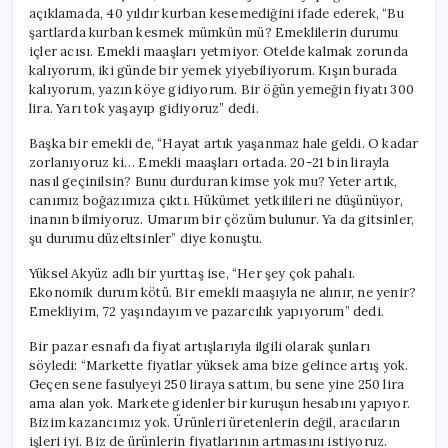
açıklamada, 40 yıldır kurban kesemediğini ifade ederek, “Bu
şartlarda kurban kesmek mümkün mü? Emeklilerin durumu
içler acısı. Emekli maaşları yetmiyor. Otelde kalmak zorunda
kalıyorum, iki günde bir yemek yiyebiliyorum. Kışın burada
kalıyorum, yazın köye gidiyorum. Bir öğün yemeğin fiyatı 300
lira. Yarı tok yaşayıp gidiyoruz” dedi.
Başka bir emekli de, “Hayat artık yaşanmaz hale geldi. O kadar
zorlanıyoruz ki… Emekli maaşları ortada. 20-21 bin lirayla
nasıl geçinilsin? Bunu durduran kimse yok mu? Yeter artık,
canımız boğazımıza çıktı. Hükümet yetkilileri ne düşünüyor,
inanın bilmiyoruz. Umarım bir çözüm bulunur. Ya da gitsinler,
şu durumu düzeltsinler” diye konuştu.
Yüksel Akyüz adlı bir yurttaş ise, “Her şey çok pahalı.
Ekonomik durum kötü. Bir emekli maaşıyla ne alınır, ne yenir?
Emekliyim, 72 yaşındayım ve pazarcılık yapıyorum” dedi.
Bir pazar esnafı da fiyat artışlarıyla ilgili olarak şunları
söyledi: “Markette fiyatlar yüksek ama bize gelince artış yok.
Geçen sene fasulyeyi 250 liraya sattım, bu sene yine 250 lira
ama alan yok. Markete gidenler bir kuruşun hesabını yapıyor.
Bizim kazancımız yok. Ürünleri üretenlerin değil, aracıların
işleri iyi. Biz de ürünlerin fiyatlarının artmasını istiyoruz.