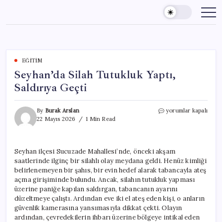
Skip
to
content
EĞITIM
Seyhan’da Silah Tutukluk Yaptı,
Saldırıya Geçti
Seyhan’da
By
Burak Arslan
yorumlar kapalı
Silah
22 Mayıs 2026
1 Min Read
Tutukluk
Yaptı,
Saldırıya
Seyhan ilçesi Sucuzade Mahallesi’nde, önceki akşam
Geçti
saatlerinde ilginç bir silahlı olay meydana geldi. Henüz kimliği
için
belirlenemeyen bir şahıs, bir evin hedef alarak tabancayla ateş
açma girişiminde bulundu. Ancak, silahın tutukluk yapması
üzerine paniğe kapılan saldırgan, tabancanın ayarını
düzeltmeye çalıştı. Ardından eve iki el ateş eden kişi, o anların
güvenlik kamerasına yansımasıyla dikkat çekti. Olayın
ardından, çevredekilerin ihbarı üzerine bölgeye intikal eden