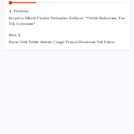
Previous
Şavşat’ta Yüksek Fiyatlar Yurttaşları Zorluyor: “Otelde Kalıyorum, Yarı
Tok Geziyorum”
Next
Hazar Gölü Tehdit Altında: Cengiz Projesi Ekosistemi Yok Ediyor
SON YAZILAR
Emekli maaşı farkları bu gece hesaplara yatıyor
Deniz suyu her zaman güvenli değil! Yağış sonrası