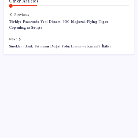
Other Articles
Previous
Türkiye Pazarında Yeni Dönem: 900 Mağazalı Flying Tiger
Copenhagen Satışta
Next
Sinekleri Uzak Tutmanın Doğal Yolu: Limon ve Karanfil İkilisi
SON YAZILAR
İş Bankası’nda üst düzey görev değişimi: Hakan Aran
görevinden ayrılıyor