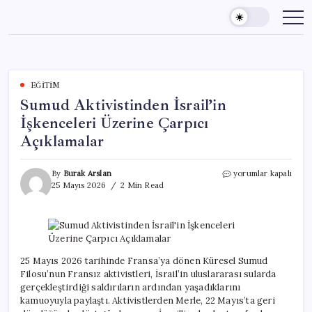
Skip
to
content
EĞITIM
Sumud Aktivistinden İsrail’in
İşkenceleri Üzerine Çarpıcı
Açıklamalar
Sumud
By
Burak Arslan
yorumlar kapalı
Aktivistinden
25 Mayıs 2026
2 Min Read
İsrail’in
İşkenceleri
Üzerine
Çarpıcı
Açıklamalar
için
25 Mayıs 2026 tarihinde Fransa’ya dönen Küresel Sumud
Filosu’nun Fransız aktivistleri, İsrail’in uluslararası sularda
gerçekleştirdiği saldırıların ardından yaşadıklarını
kamuoyuyla paylaştı. Aktivistlerden Merle, 22 Mayıs’ta geri