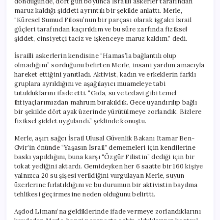
döndüğünde, dört gün boyunca İsrailli askerler tarafından
maruz kaldığı şiddeti ayrıntılı bir şekilde anlattı. Merle,
“Küresel Sumud Filosu’nun bir parçası olarak işgalci İsrail
güçleri tarafından kaçırıldım ve bu süre zarfında fiziksel
şiddet, cinsiyetçi taciz ve işkenceye maruz kaldım.” dedi.
İsrailli askerlerin kendisine “Hamas’la bağlantılı olup
olmadığını” sorduğunu belirten Merle, insani yardım amacıyla
hareket ettiğini yanıtladı. Aktivist, kadın ve erkeklerin farklı
gruplara ayrıldığını ve aşağılayıcı muameleye tabi
tutulduklarını ifade etti. “Gıda, su ve tedavi gibi temel
ihtiyaçlarımızdan mahrum bırakıldık. Gece uyandırılıp bağlı
bir şekilde dört ayak üzerinde yürütülmeye zorlandık. Bizlere
fiziksel şiddet uygulandı.” şeklinde konuştu.
Merle, aşırı sağcı İsrail Ulusal Güvenlik Bakanı Itamar Ben-
Gvir’in önünde “Yaşasın İsrail” dememeleri için kendilerine
baskı yapıldığını, buna karşı “Özgür Filistin” dediği için bir
tokat yediğini aktardı. Gemideyken her 6 saatte bir 160 kişiye
yalnızca 20 su şişesi verildiğini vurgulayan Merle, suyun
üzerlerine fırlatıldığını ve bu durumun bir aktivistin bayılma
tehlikesi geçirmesine neden olduğunu belirtti.
Aşdod Limanı’na geldiklerinde ifade vermeye zorlandıklarını