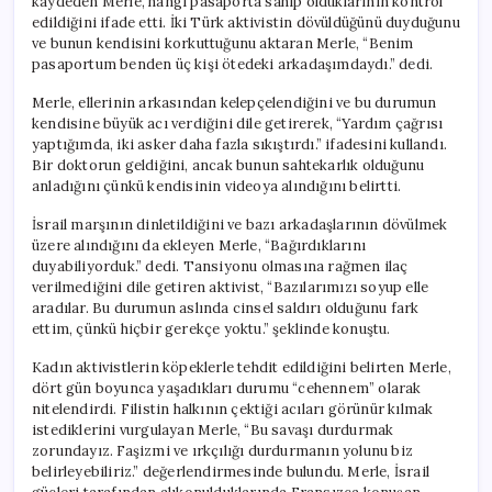
kaydeden Merle, hangi pasaporta sahip olduklarının kontrol
edildiğini ifade etti. İki Türk aktivistin dövüldüğünü duyduğunu
ve bunun kendisini korkuttuğunu aktaran Merle, “Benim
pasaportum benden üç kişi ötedeki arkadaşımdaydı.” dedi.
Merle, ellerinin arkasından kelepçelendiğini ve bu durumun
kendisine büyük acı verdiğini dile getirerek, “Yardım çağrısı
yaptığımda, iki asker daha fazla sıkıştırdı.” ifadesini kullandı.
Bir doktorun geldiğini, ancak bunun sahtekarlık olduğunu
anladığını çünkü kendisinin videoya alındığını belirtti.
İsrail marşının dinletildiğini ve bazı arkadaşlarının dövülmek
üzere alındığını da ekleyen Merle, “Bağırdıklarını
duyabiliyorduk.” dedi. Tansiyonu olmasına rağmen ilaç
verilmediğini dile getiren aktivist, “Bazılarımızı soyup elle
aradılar. Bu durumun aslında cinsel saldırı olduğunu fark
ettim, çünkü hiçbir gerekçe yoktu.” şeklinde konuştu.
Kadın aktivistlerin köpeklerle tehdit edildiğini belirten Merle,
dört gün boyunca yaşadıkları durumu “cehennem” olarak
nitelendirdi. Filistin halkının çektiği acıları görünür kılmak
istediklerini vurgulayan Merle, “Bu savaşı durdurmak
zorundayız. Faşizmi ve ırkçılığı durdurmanın yolunu biz
belirleyebiliriz.” değerlendirmesinde bulundu. Merle, İsrail