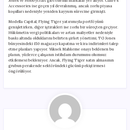
Jones ve Hobbycraft gibi önemli markalar yer alıyor. Claire’s
Accessories ise geçen yıl devralınmış, ancak zorlu piyasa
koşulları nedeniyle yeniden kayyum sürecine girmişti.
Modella Capital, Flying Tiger yatırımıyla portföyünü
genişletirken, diğer iştirakleri ise zorlu bir süreçten geçiyor.
Hükümetin vergi politikaları ve artan maliyetler nedeniyle
baskı altında olduklarını belirten şirket yönetimi, TG Jones
bünyesindeki 150 mağazayı kapatma ve kira indirimleri talep
etme planları yapıyor. Yüksek Mahkeme onayı beklenen bu
planın, yüzlerce çalışanın istihdam durumunu olumsuz
etkilemesi bekleniyor. Ancak, Flying Tiger satın almasının
grubun perakende sektöründeki gücünü pekiştirmesi
öngörülüyor.