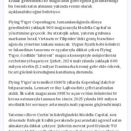
Krallık genelindeki 80 mağazanın geleceğinin garantilendiği
bu önemli satın almanın yakında resmi olarak
açıklanabileceğini belirtiyor.
Flying Tiger Copenhagen, tamamlandığında dünya
genelindeki yaklaşık 900 mağazasıyla Modella Capital’ın
yönetimine geçecek. Bu stratejik adım, yatırım grubuna
markanın İsrail, Vietnam ve Filipinler’deki geniş franchise
ağını da yönetme imkanı sunacak. Uygun fiyatlı hobi ürünleri
ve İskandinav tasarımı ev eşyalarıyla dikkat çeken Flying
Tiger, özellikle “labirent” mağaza konseptiyle müşterilerini
cezbetmeyi başarıyor. Şirket, 2024 mali yılında yaklaşık 600
milyon sterlin (5,2 milyar Danimarka kronu) gelir elde ederek,
ticari gücünü koruduğunu kanıtlamış durumda.
Flying Tiger’ın temelleri 1980’li yıllarda Kopenhag’daki bir
bitpazarında, Lennart ve Suz Lajboschitz çifti tarafından
atıldı. İlk sabit mağazasını 1995’te açan ve tüm ürünlerini 10
krona satmasıyla tanınan bu zincir, 2025 yılında 160 milyon
sterlinlik bir sermaye artırımıyla mali yapısını güçlendirmişti.
Yatırımcı Steve Curtis’in liderliğindeki Modella Capital, son
dönemde Birleşik Krallık perakende pazarındaki agresif satın
almalarıyla dikkat çekiyor. Şirketin mevcut portföyünde TG