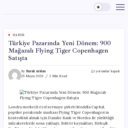
Skip
to
content
HABER
Türkiye Pazarında Yeni Dönem: 900
Mağazalı Flying Tiger Copenhagen
Satışta
Türkiye
By
Burak Arslan
yorumlar kapalı
Pazarında
25 Mayıs 2026
2 Min Read
Yeni
Dönem:
900
Mağazalı
Flying
Tiger
Londra merkezli özel sermaye şirketi Modella Capital,
Copenhagen
popüler perakende markası Flying Tiger Copenhagen’ın
Satışta
kontrolünü almak için Danske Bank ve Nordea ile yürüttüğü
için
müzakerelerde sona yaklaştı. Sektör kaynakları, Birleşik