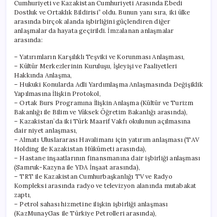
Cumhuriyeti ve Kazakistan Cumhuriyeti Arasında Ebedi
Dostluk ve Ortaklık Bildirisi” oldu. Bunun yanı sıra, iki ülke
arasında birçok alanda işbirliğini güçlendiren diğer
anlaşmalar da hayata geçirildi. İmzalanan anlaşmalar
arasında:
– Yatırımların Karşılıklı Teşviki ve Korunması Anlaşması,
– Kültür Merkezlerinin Kuruluşu, İşleyişi ve Faaliyetleri
Hakkında Anlaşma,
– Hukuki Konularda Adli Yardımlaşma Anlaşmasında Değişiklik
Yapılmasına İlişkin Protokol,
– Ortak Burs Programına İlişkin Anlaşma (Kültür ve Turizm
Bakanlığı ile Bilim ve Yüksek Öğretim Bakanlığı arasında),
– Kazakistan’da iki Türk Maarif Vakfı okulunun açılmasına
dair niyet anlaşması,
– Almatı Uluslararası Havalimanı için yatırım anlaşması (TAV
Holding ile Kazakistan Hükümeti arasında),
– Hastane inşaatlarının finansmanına dair işbirliği anlaşması
(Samruk-Kazyna ile YDA İnşaat arasında),
– TRT ile Kazakistan Cumhurbaşkanlığı TV ve Radyo
Kompleksi arasında radyo ve televizyon alanında mutabakat
zaptı,
– Petrol sahası hizmetine ilişkin işbirliği anlaşması
(KazMunayGas ile Türkiye Petrolleri arasında),