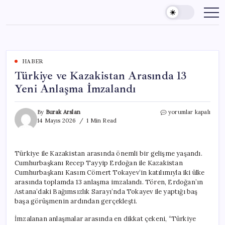
Skip
to
content
HABER
Türkiye ve Kazakistan Arasında 13
Yeni Anlaşma İmzalandı
Türkiye
By
Burak Arslan
yorumlar kapalı
ve
14 Mayıs 2026
1 Min Read
Kazakistan
Arasında
13
Türkiye ile Kazakistan arasında önemli bir gelişme yaşandı.
Yeni
Cumhurbaşkanı Recep Tayyip Erdoğan ile Kazakistan
Anlaşma
İmzalandı
Cumhurbaşkanı Kasım Cömert Tokayev’in katılımıyla iki ülke
için
arasında toplamda 13 anlaşma imzalandı. Tören, Erdoğan’ın
Astana’daki Bağımsızlık Sarayı’nda Tokayev ile yaptığı baş
başa görüşmenin ardından gerçekleşti.
İmzalanan anlaşmalar arasında en dikkat çekeni, “Türkiye