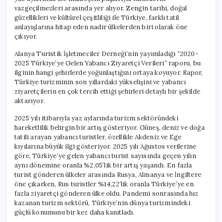
vazgeçilmezleri arasında yer alıyor. Zengin tarihi, doğal
güzellikleri ve kültürel çeşitliliği ile Türkiye, farklı tatil
anlayışlarına hitap eden nadir ülkelerden biri olarak öne
çıkıyor.
Alanya Turistik İşletmeciler Derneği’nin yayımladığı “2020-
2025 Türkiye’ye Gelen Yabancı Ziyaretçi Verileri” raporu, bu
ilginin hangi şehirlerde yoğunlaştığını ortaya koyuyor. Rapor,
Türkiye turizminin son yıllardaki yükselişini ve yabancı
ziyaretçilerin en çok tercih ettiği şehirleri detaylı bir şekilde
aktarıyor.
2025 yılı itibarıyla yaz aylarında turizm sektöründeki
hareketlilik belirgin bir artış gösteriyor. Güneş, deniz ve doğa
tatili arayan yabancı turistler, özellikle Akdeniz ve Ege
kıyılarına büyük ilgi gösteriyor. 2025 yılı Ağustos verilerine
göre, Türkiye’ye gelen yabancı turist sayısında geçen yılın
aynı dönemine oranla %2,05’lik bir artış yaşandı. En fazla
turist gönderen ülkeler arasında Rusya, Almanya ve İngiltere
öne çıkarken, Rus turistler %14,22’lik oranla Türkiye’ye en
fazla ziyaretçi gönderen ülke oldu. Pandemi sonrasında hız
kazanan turizm sektörü, Türkiye’nin dünya turizmindeki
güçlü konumunu bir kez daha kanıtladı.