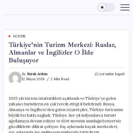
Skip
to
content
EĞITIM
Türkiye’nin Turizm Merkezi: Ruslar,
Almanlar ve İngilizler O İlde
Buluşuyor
Türkiye’nin
By
Burak Arslan
yorumlar kapalı
Turizm
12 Mayıs 2026
2 Min Read
Merkezi:
Ruslar,
Almanlar
2025 yılı turizm istatistikleri açıklandı ve Türkiye’ye gelen
ve
yabancı turistlerin en çok tercih ettiği il belirlendi. Rusya,
İngilizler
O
Almanya ve İngiltere’den gelen ziyaretçiler, Türkiye turizmine
İlde
büyük bir katkı sağladı. Türkiye, her yıl milyonlarca turisti
Buluşuyor
ağırlamaya devam ediyor ve dört mevsim sunduğu benzersiz
için
güzelliklerle dikkat çekiyor. Kış aylarında kayak merkezleri,
yaz aylarında ise muhteşem plajlarıyla tatilcilerin