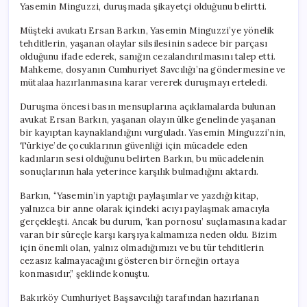
Yasemin Minguzzi, duruşmada şikayetçi olduğunu belirtti.
Müşteki avukatı Ersan Barkın, Yasemin Minguzzi’ye yönelik
tehditlerin, yaşanan olaylar silsilesinin sadece bir parçası
olduğunu ifade ederek, sanığın cezalandırılmasını talep etti.
Mahkeme, dosyanın Cumhuriyet Savcılığı’na göndermesine ve
mütalaa hazırlanmasına karar vererek duruşmayı erteledi.
Duruşma öncesi basın mensuplarına açıklamalarda bulunan
avukat Ersan Barkın, yaşanan olayın ülke genelinde yaşanan
bir kayıptan kaynaklandığını vurguladı. Yasemin Minguzzi’nin,
Türkiye’de çocuklarının güvenliği için mücadele eden
kadınların sesi olduğunu belirten Barkın, bu mücadelenin
sonuçlarının hala yeterince karşılık bulmadığını aktardı.
Barkın, “Yasemin’in yaptığı paylaşımlar ve yazdığı kitap,
yalnızca bir anne olarak içindeki acıyı paylaşmak amacıyla
gerçekleşti. Ancak bu durum, ‘kan pornosu’ suçlamasına kadar
varan bir süreçle karşı karşıya kalmamıza neden oldu. Bizim
için önemli olan, yalnız olmadığımızı ve bu tür tehditlerin
cezasız kalmayacağını gösteren bir örneğin ortaya
konmasıdır,” şeklinde konuştu.
Bakırköy Cumhuriyet Başsavcılığı tarafından hazırlanan