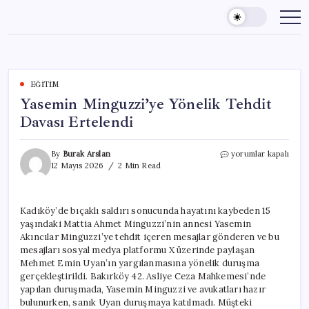
Skip
to
content
EĞITIM
Yasemin Minguzzi’ye Yönelik Tehdit
Davası Ertelendi
Yasemin
By
Burak Arslan
yorumlar kapalı
Minguzzi’ye
12 Mayıs 2026
2 Min Read
Yönelik
Tehdit
Davası
Kadıköy’de bıçaklı saldırı sonucunda hayatını kaybeden 15
Ertelendi
yaşındaki Mattia Ahmet Minguzzi’nin annesi Yasemin
için
Akıncılar Minguzzi’ye tehdit içeren mesajlar gönderen ve bu
mesajları sosyal medya platformu X üzerinde paylaşan
Mehmet Emin Uyan’ın yargılanmasına yönelik duruşma
gerçekleştirildi. Bakırköy 42. Asliye Ceza Mahkemesi’nde
yapılan duruşmada, Yasemin Minguzzi ve avukatları hazır
bulunurken, sanık Uyan duruşmaya katılmadı. Müşteki